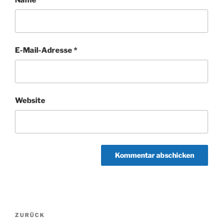
E-Mail-Adresse
*
Website
Beitragsnavigation
Vorheriger
ZURÜCK