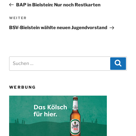
Beitrag
BAP in Bielstein: Nur noch Restkarten
Nächster
WEITER
Beitrag
BSV-Bielstein wählte neuen Jugendvorstand
Suchen
Suche
nach:
WERBUNG