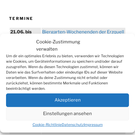
TERMINE
21.06. bis
Biergarten-Wochenenden der Erzquell
30.08.
Brauerei
Cookie-Zustimmung
09.08.
Trödelmarkt in der Ortsmitte
verwalten
Um dir ein optimales Erlebnis zu bieten, verwenden wir Technologien
29.08.
Sommerfest in Helmerhausen
wie Cookies, um Geräteinformationen zu speichern und/oder darauf
06.09.
Beach-Volleyball-Turnier
zuzugreifen. Wenn du diesen Technologien zustimmst, können wir
Daten wie das Surfverhalten oder eindeutige IDs auf dieser Website
13.09.
Wandertag
verarbeiten. Wenn du deine Zustimmung nicht erteilst oder
zurückziehst, können bestimmte Merkmale und Funktionen
19.09.
Treckertreffen in Hengstenberg
beeinträchtigt werden.
ab 24.09.
Herbstprogramm im Burghaus
Akzeptieren
26.09.
Herbstbasar
17.10.
80er/90er–Party
Einstellungen ansehen
31.10.
Erzquell Brauerei: Halloween Party
Cookie-Richtlinie
Datenschutz
Impressum
07.11.
Katharinenball in der Aula