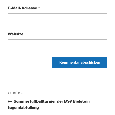
E-Mail-Adresse
*
Website
Beitragsnavigation
Vorheriger
ZURÜCK
Beitrag
Sommerfußballturnier der BSV Bielstein
Jugendabteilung