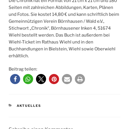
Die Chronik hat ein Format von 21 cm x 21 cm und 180
Seiten mit zahlreichen Abbildungen, Karten, Plänen
und Fotos. Sie kostet 14,80 € und kann schriftlich beim
Gemeinnützigen Verein Börnhausen / Wald e.V.,
Stichwort „Chronik“, Börnhausener Inken 4, 51674
Wiehl bestellt werden. Das Buch ist außerdem bei
Wiehl-Ticket im Rathaus Wiehl und in den
Buchhandlungen in Bielstein, Wiehl sowie Oberwiehl
erhältlich.
Beitrag teilen:
KATEGORIEN
AKTUELLES