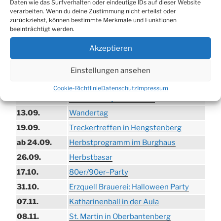
Daten wie das Surfverhalten oder eindeutige IDs auf dieser Website
verarbeiten. Wenn du deine Zustimmung nicht erteilst oder
TERMINE
zurückziehst, können bestimmte Merkmale und Funktionen
beeinträchtigt werden.
21.06. bis
Biergarten-Wochenenden der Erzquell
Akzeptieren
30.08.
Brauerei
09.08.
Trödelmarkt in der Ortsmitte
Einstellungen ansehen
29.08.
Sommerfest in Helmerhausen
Cookie-Richtlinie
Datenschutz
Impressum
06.09.
Beach-Volleyball-Turnier
13.09.
Wandertag
19.09.
Treckertreffen in Hengstenberg
ab 24.09.
Herbstprogramm im Burghaus
26.09.
Herbstbasar
17.10.
80er/90er–Party
31.10.
Erzquell Brauerei: Halloween Party
07.11.
Katharinenball in der Aula
08.11.
St. Martin in Oberbantenberg