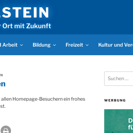
LSTEIN
r Ort mit Zukunft
 Arbeit
Bildung
Freizeit
Kultur und Ver
Suchen
IN
nach:
en
t allen Homepage-Besuchern ein frohes
WERBUNG
st.