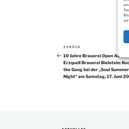
um 
Tec
IDs
zur
Beitragsnavigation
Vorheriger
ZURÜCK
Beitrag
10 Jahre Brauerei Open Air der
Erzquell Brauerei Bielstein: Ko
the Gang bei der „Soul Summer
Night“ am Samstag, 17. Juni 2