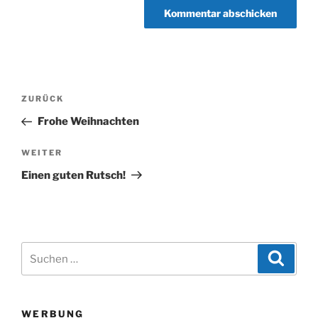
Beitragsnavigation
Vorheriger
ZURÜCK
Beitrag
Frohe Weihnachten
Nächster
WEITER
Beitrag
Einen guten Rutsch!
Suchen
Suche
nach:
WERBUNG