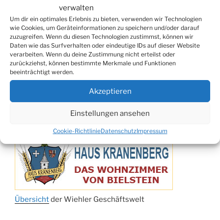
verwalten
ab 24.09.
Herbstprogramm im Burghaus
Um dir ein optimales Erlebnis zu bieten, verwenden wir Technologien
26.09.
Herbstbasar
wie Cookies, um Geräteinformationen zu speichern und/oder darauf
zuzugreifen. Wenn du diesen Technologien zustimmst, können wir
17.10.
80er/90er–Party
Daten wie das Surfverhalten oder eindeutige IDs auf dieser Website
31.10.
Erzquell Brauerei: Halloween Party
verarbeiten. Wenn du deine Zustimmung nicht erteilst oder
zurückziehst, können bestimmte Merkmale und Funktionen
07.11.
Katharinenball in der Aula
beeinträchtigt werden.
08.11.
St. Martin in Oberbantenberg
Akzeptieren
09.11.
St. Martin in Weiershagen
10.11.
St. Martin in Bielstein
Einstellungen ansehen
WIEHLER GESCHÄFTSWELT
11.11.
„DÜX“ im Burghaus
Cookie-Richtlinie
Datenschutz
Impressum
14.11.
Proklamation der Tollitäten
15.11.
Konzert Bielsteiner Männerchor
15.11.
Volkstrauertag am Ehrenmal
Anknipsfest an der Oberbantenberger
27.11.
Kirche
Übersicht
der Wiehler Geschäftswelt
Adventskonzert Frauenchor
29.11.