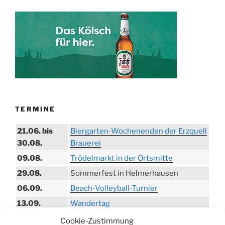
TERMINE
21.06. bis
Biergarten-Wochenenden der Erzquell
30.08.
Brauerei
09.08.
Trödelmarkt in der Ortsmitte
29.08.
Sommerfest in Helmerhausen
06.09.
Beach-Volleyball-Turnier
13.09.
Wandertag
19.09.
Treckertreffen in Hengstenberg
Cookie-Zustimmung