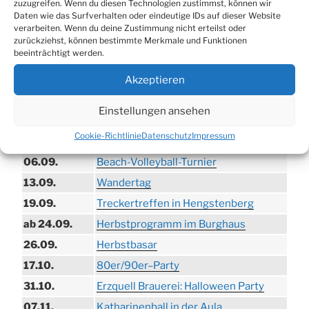
zuzugreifen. Wenn du diesen Technologien zustimmst, können wir
Daten wie das Surfverhalten oder eindeutige IDs auf dieser Website
verarbeiten. Wenn du deine Zustimmung nicht erteilst oder
zurückziehst, können bestimmte Merkmale und Funktionen
TERMINE
beeinträchtigt werden.
Akzeptieren
21.06. bis
Biergarten-Wochenenden der Erzquell
30.08.
Brauerei
Einstellungen ansehen
09.08.
Trödelmarkt in der Ortsmitte
Cookie-Richtlinie
Datenschutz
Impressum
29.08.
Sommerfest in Helmerhausen
06.09.
Beach-Volleyball-Turnier
13.09.
Wandertag
19.09.
Treckertreffen in Hengstenberg
ab 24.09.
Herbstprogramm im Burghaus
26.09.
Herbstbasar
17.10.
80er/90er–Party
31.10.
Erzquell Brauerei: Halloween Party
07.11.
Katharinenball in der Aula