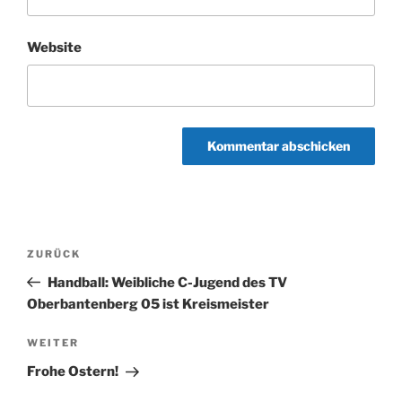
Website
Beitragsnavigation
Vorheriger
ZURÜCK
Beitrag
Handball: Weibliche C-Jugend des TV
Oberbantenberg 05 ist Kreismeister
Nächster
WEITER
Beitrag
Frohe Ostern!