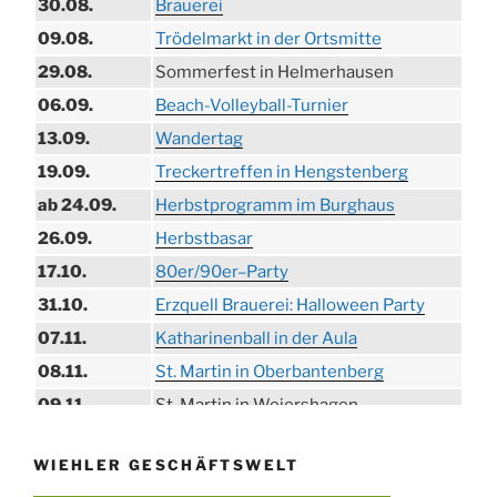
30.08.
Brauerei
09.08.
Trödelmarkt in der Ortsmitte
29.08.
Sommerfest in Helmerhausen
06.09.
Beach-Volleyball-Turnier
13.09.
Wandertag
19.09.
Treckertreffen in Hengstenberg
ab 24.09.
Herbstprogramm im Burghaus
26.09.
Herbstbasar
17.10.
80er/90er–Party
31.10.
Erzquell Brauerei: Halloween Party
07.11.
Katharinenball in der Aula
08.11.
St. Martin in Oberbantenberg
09.11.
St. Martin in Weiershagen
10.11.
St. Martin in Bielstein
WIEHLER GESCHÄFTSWELT
11.11.
„DÜX“ im Burghaus