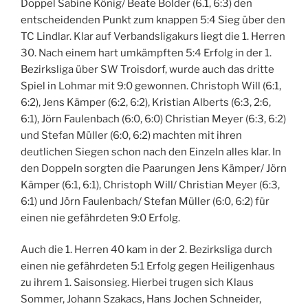
Doppel Sabine König/ Beate Bolder (6.1, 6:3) den
entscheidenden Punkt zum knappen 5:4 Sieg über den
TC Lindlar. Klar auf Verbandsligakurs liegt die 1. Herren
30. Nach einem hart umkämpften 5:4 Erfolg in der 1.
Bezirksliga über SW Troisdorf, wurde auch das dritte
Spiel in Lohmar mit 9:0 gewonnen. Christoph Will (6:1,
6:2), Jens Kämper (6:2, 6:2), Kristian Alberts (6:3, 2:6,
6:1), Jörn Faulenbach (6:0, 6:0) Christian Meyer (6:3, 6:2)
und Stefan Müller (6:0, 6:2) machten mit ihren
deutlichen Siegen schon nach den Einzeln alles klar. In
den Doppeln sorgten die Paarungen Jens Kämper/ Jörn
Kämper (6:1, 6:1), Christoph Will/ Christian Meyer (6:3,
6:1) und Jörn Faulenbach/ Stefan Müller (6:0, 6:2) für
einen nie gefährdeten 9:0 Erfolg.
Auch die 1. Herren 40 kam in der 2. Bezirksliga durch
einen nie gefährdeten 5:1 Erfolg gegen Heiligenhaus
zu ihrem 1. Saisonsieg. Hierbei trugen sich Klaus
Sommer, Johann Szakacs, Hans Jochen Schneider,