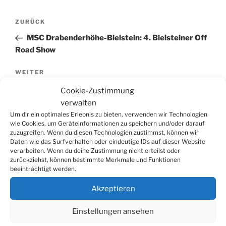
Beitragsnavigation
Vorheriger
ZURÜCK
Beitrag
MSC Drabenderhöhe-Bielstein: 4. Bielsteiner Off
Road Show
Nächster
WEITER
Beitrag
Hauptschule Bielstein ist bei der Schul-WM dabei
Cookie-Zustimmung
verwalten
Um dir ein optimales Erlebnis zu bieten, verwenden wir Technologien
wie Cookies, um Geräteinformationen zu speichern und/oder darauf
zuzugreifen. Wenn du diesen Technologien zustimmst, können wir
Suchen
Daten wie das Surfverhalten oder eindeutige IDs auf dieser Website
Suche
verarbeiten. Wenn du deine Zustimmung nicht erteilst oder
nach:
zurückziehst, können bestimmte Merkmale und Funktionen
beeinträchtigt werden.
WERBUNG
Akzeptieren
Einstellungen ansehen