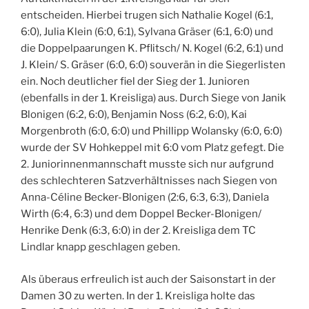
entscheiden. Hierbei trugen sich Nathalie Kogel (6:1,
6:0), Julia Klein (6:0, 6:1), Sylvana Gräser (6:1, 6:0) und
die Doppelpaarungen K. Pflitsch/ N. Kogel (6:2, 6:1) und
J. Klein/ S. Gräser (6:0, 6:0) souverän in die Siegerlisten
ein. Noch deutlicher fiel der Sieg der 1. Junioren
(ebenfalls in der 1. Kreisliga) aus. Durch Siege von Janik
Blonigen (6:2, 6:0), Benjamin Noss (6:2, 6:0), Kai
Morgenbroth (6:0, 6:0) und Phillipp Wolansky (6:0, 6:0)
wurde der SV Hohkeppel mit 6:0 vom Platz gefegt. Die
2. Juniorinnenmannschaft musste sich nur aufgrund
des schlechteren Satzverhältnisses nach Siegen von
Anna-Céline Becker-Blonigen (2:6, 6:3, 6:3), Daniela
Wirth (6:4, 6:3) und dem Doppel Becker-Blonigen/
Henrike Denk (6:3, 6:0) in der 2. Kreisliga dem TC
Lindlar knapp geschlagen geben.
Als überaus erfreulich ist auch der Saisonstart in der
Damen 30 zu werten. In der 1. Kreisliga holte das