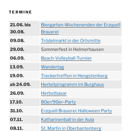
TERMINE
21.06. bis
Biergarten-Wochenenden der Erzquell
30.08.
Brauerei
09.08.
Trödelmarkt in der Ortsmitte
29.08.
Sommerfest in Helmerhausen
06.09.
Beach-Volleyball-Turnier
13.09.
Wandertag
19.09.
Treckertreffen in Hengstenberg
ab 24.09.
Herbstprogramm im Burghaus
26.09.
Herbstbasar
17.10.
80er/90er–Party
31.10.
Erzquell Brauerei: Halloween Party
07.11.
Katharinenball in der Aula
08.11.
St. Martin in Oberbantenberg