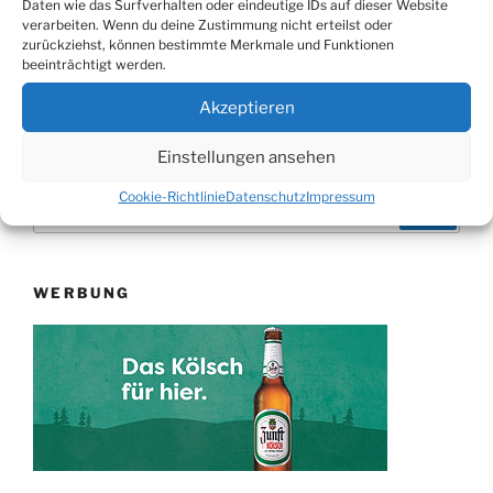
Daten wie das Surfverhalten oder eindeutige IDs auf dieser Website
Nächster
WEITER
verarbeiten. Wenn du deine Zustimmung nicht erteilst oder
Beitrag
zurückziehst, können bestimmte Merkmale und Funktionen
Wiehltalbrücke: Straßenschäden durch Umleitung
beeinträchtigt werden.
Akzeptieren
Einstellungen ansehen
Suchen
Cookie-Richtlinie
Datenschutz
Impressum
Suche
nach:
WERBUNG