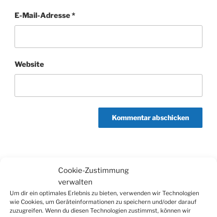
E-Mail-Adresse
*
Website
Beitragsnavigation
Cookie-Zustimmung
Vorheriger
ZURÜCK
verwalten
Beitrag
TuS Weiershagen-Forst 08: Übungsleiter für
Um dir ein optimales Erlebnis zu bieten, verwenden wir Technologien
wie Cookies, um Geräteinformationen zu speichern und/oder darauf
Kinder-Turngruppe gesucht
zuzugreifen. Wenn du diesen Technologien zustimmst, können wir