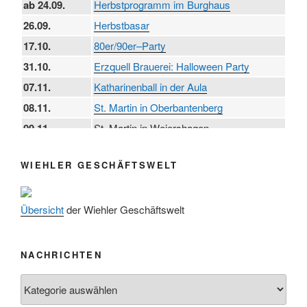
ab 24.09.
Herbstprogramm im Burghaus
26.09.
Herbstbasar
17.10.
80er/90er–Party
31.10.
Erzquell Brauerei: Halloween Party
07.11.
Katharinenball in der Aula
08.11.
St. Martin in Oberbantenberg
09.11.
St. Martin in Weiershagen
10.11.
St. Martin in Bielstein
WIEHLER GESCHÄFTSWELT
11.11.
„DÜX“ im Burghaus
14.11.
Proklamation der Tollitäten
Übersicht
der Wiehler Geschäftswelt
15.11.
Konzert Bielsteiner Männerchor
15.11.
Volkstrauertag am Ehrenmal
Anknipsfest an der Oberbantenberger
NACHRICHTEN
27.11.
Kirche
Nachrichten
Adventskonzert Frauenchor
29.11.
Oberbantenberg