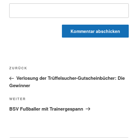
Beitragsnavigation
Vorheriger
ZURÜCK
Beitrag
Verlosung der Trüffelsucher-Gutscheinbücher: Die
Gewinner
Nächster
WEITER
Beitrag
BSV Fußballer mit Trainergespann