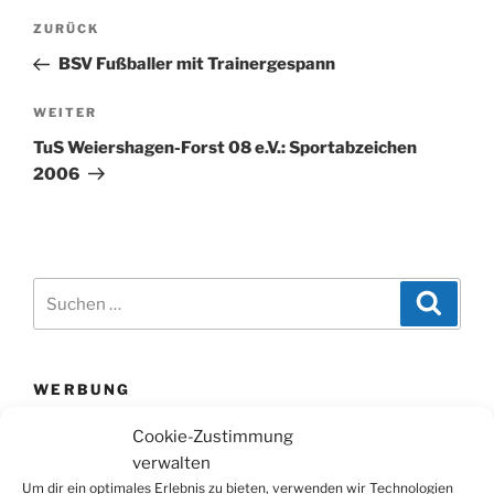
Beitragsnavigation
Vorheriger
ZURÜCK
Beitrag
BSV Fußballer mit Trainergespann
Nächster
WEITER
Beitrag
TuS Weiershagen-Forst 08 e.V.: Sportabzeichen
2006
Suchen
Suche
nach:
WERBUNG
Cookie-Zustimmung
verwalten
Um dir ein optimales Erlebnis zu bieten, verwenden wir Technologien