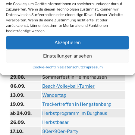
wie Cookies, um Geräteinformationen zu speichern und/oder darauf
zuzugreifen. Wenn du diesen Technologien zustimmst, können wir
Daten wie das Surfverhalten oder eindeutige IDs auf dieser Website
verarbeiten. Wenn du deine Zustimmung nicht erteilst oder
zurückziehst, können bestimmte Merkmale und Funktionen
beeinträchtigt werden.
TERMINE
Akzeptieren
21.06. bis
Biergarten-Wochenenden der Erzquell
Einstellungen ansehen
30.08.
Brauerei
Cookie-Richtlinie
Datenschutz
Impressum
09.08.
Trödelmarkt in der Ortsmitte
29.08.
Sommerfest in Helmerhausen
06.09.
Beach-Volleyball-Turnier
13.09.
Wandertag
19.09.
Treckertreffen in Hengstenberg
ab 24.09.
Herbstprogramm im Burghaus
26.09.
Herbstbasar
17.10.
80er/90er–Party