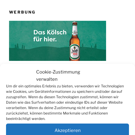
WERBUNG
Cookie-Zustimmung
verwalten
TERMINE
Um dir ein optimales Erlebnis zu bieten, verwenden wir Technologien
wie Cookies, um Geräteinformationen zu speichern und/oder darauf
21.06. bis
Biergarten-Wochenenden der Erzquell
zuzugreifen. Wenn du diesen Technologien zustimmst, können wir
30.08.
Brauerei
Daten wie das Surfverhalten oder eindeutige IDs auf dieser Website
verarbeiten. Wenn du deine Zustimmung nicht erteilst oder
09.08.
Trödelmarkt in der Ortsmitte
zurückziehst, können bestimmte Merkmale und Funktionen
29.08.
Sommerfest in Helmerhausen
beeinträchtigt werden.
06.09.
Beach-Volleyball-Turnier
Akzeptieren