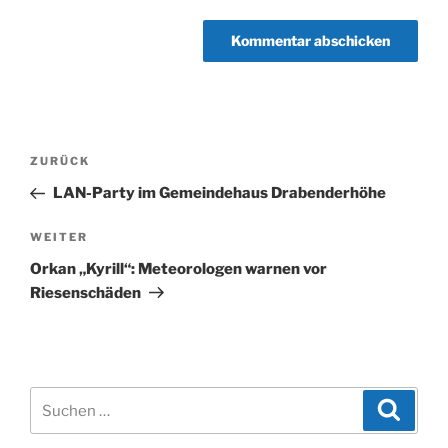
Beitragsnavigation
Vorheriger
ZURÜCK
Beitrag
LAN-Party im Gemeindehaus Drabenderhöhe
Nächster
WEITER
Beitrag
Orkan „Kyrill“: Meteorologen warnen vor
Riesenschäden
Suchen
Suche
nach: