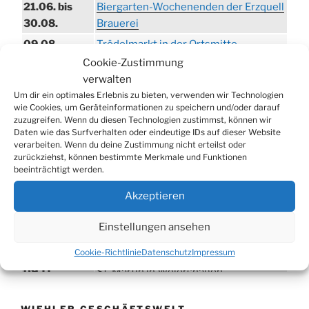
21.06. bis
Biergarten-Wochenenden der Erzquell
30.08.
Brauerei
09.08.
Trödelmarkt in der Ortsmitte
Cookie-Zustimmung
29.08.
Sommerfest in Helmerhausen
verwalten
06.09.
Beach-Volleyball-Turnier
Um dir ein optimales Erlebnis zu bieten, verwenden wir Technologien
13.09.
Wandertag
wie Cookies, um Geräteinformationen zu speichern und/oder darauf
zuzugreifen. Wenn du diesen Technologien zustimmst, können wir
19.09.
Treckertreffen in Hengstenberg
Daten wie das Surfverhalten oder eindeutige IDs auf dieser Website
verarbeiten. Wenn du deine Zustimmung nicht erteilst oder
ab 24.09.
Herbstprogramm im Burghaus
zurückziehst, können bestimmte Merkmale und Funktionen
26.09.
Herbstbasar
beeinträchtigt werden.
17.10.
80er/90er–Party
Akzeptieren
31.10.
Erzquell Brauerei: Halloween Party
Einstellungen ansehen
07.11.
Katharinenball in der Aula
08.11.
St. Martin in Oberbantenberg
Cookie-Richtlinie
Datenschutz
Impressum
09.11.
St. Martin in Weiershagen
10.11.
St. Martin in Bielstein
WIEHLER GESCHÄFTSWELT