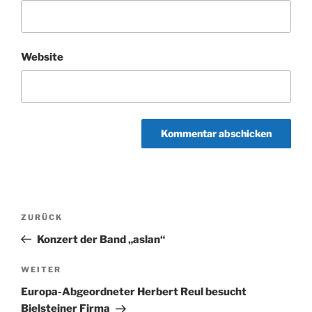
Website
Beitragsnavigation
Vorheriger
ZURÜCK
Beitrag
Konzert der Band „aslan“
Nächster
WEITER
Beitrag
Europa-Abgeordneter Herbert Reul besucht
Bielsteiner Firma