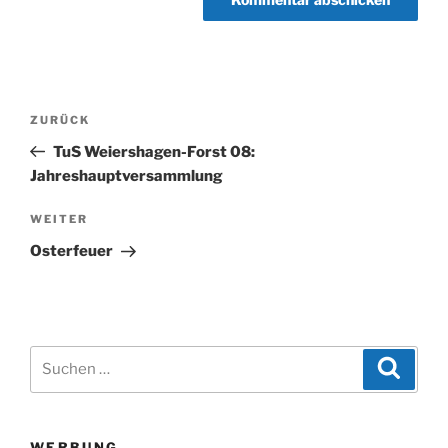
Beitragsnavigation
Vorheriger
ZURÜCK
Beitrag
TuS Weiershagen-Forst 08:
Jahreshauptversammlung
Nächster
WEITER
Beitrag
Osterfeuer
Suchen
Suche
nach:
WERBUNG