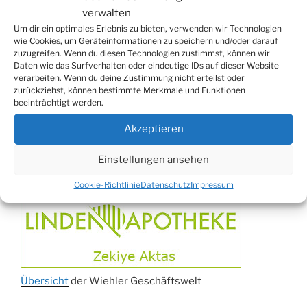
verwalten
ab 24.09.
Herbstprogramm im Burghaus
Um dir ein optimales Erlebnis zu bieten, verwenden wir Technologien
26.09.
Herbstbasar
wie Cookies, um Geräteinformationen zu speichern und/oder darauf
zuzugreifen. Wenn du diesen Technologien zustimmst, können wir
17.10.
80er/90er–Party
Daten wie das Surfverhalten oder eindeutige IDs auf dieser Website
31.10.
Erzquell Brauerei: Halloween Party
verarbeiten. Wenn du deine Zustimmung nicht erteilst oder
zurückziehst, können bestimmte Merkmale und Funktionen
07.11.
Katharinenball in der Aula
beeinträchtigt werden.
08.11.
St. Martin in Oberbantenberg
Akzeptieren
09.11.
St. Martin in Weiershagen
10.11.
St. Martin in Bielstein
Einstellungen ansehen
WIEHLER GESCHÄFTSWELT
11.11.
„DÜX“ im Burghaus
Cookie-Richtlinie
Datenschutz
Impressum
14.11.
Proklamation der Tollitäten
15.11.
Konzert Bielsteiner Männerchor
15.11.
Volkstrauertag am Ehrenmal
Anknipsfest an der Oberbantenberger
27.11.
Kirche
Übersicht
der Wiehler Geschäftswelt
Adventskonzert Frauenchor
29.11.