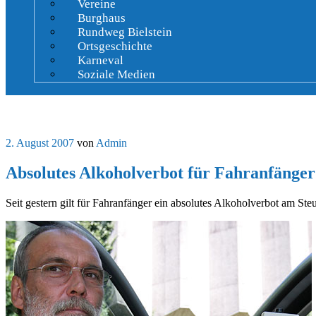
Vereine
Burghaus
Rundweg Bielstein
Ortsgeschichte
Karneval
Soziale Medien
Veröffentlicht
2. August 2007
von
Admin
am
Absolutes Alkoholverbot für Fahranfänger
Seit gestern gilt für Fahranfänger ein absolutes Alkoholverbot am Ste