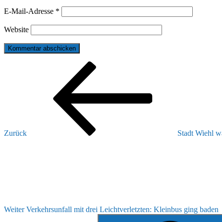
E-Mail-Adresse
*
Website
Beitragsnavigation
Vorheriger
Beitrag
Zurück
Stadt Wiehl w
Nächster
Beitrag
Weiter
Verkehrsunfall mit drei Leichtverletzten: Kleinbus ging baden
Suchen