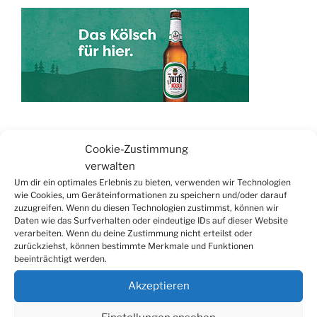
TERMINE
Cookie-Zustimmung
verwalten
21.06. bis
Biergarten-Wochenenden der Erzquell
Um dir ein optimales Erlebnis zu bieten, verwenden wir Technologien
30.08.
Brauerei
wie Cookies, um Geräteinformationen zu speichern und/oder darauf
zuzugreifen. Wenn du diesen Technologien zustimmst, können wir
09.08.
Trödelmarkt in der Ortsmitte
Daten wie das Surfverhalten oder eindeutige IDs auf dieser Website
verarbeiten. Wenn du deine Zustimmung nicht erteilst oder
29.08.
Sommerfest in Helmerhausen
zurückziehst, können bestimmte Merkmale und Funktionen
06.09.
Beach-Volleyball-Turnier
beeinträchtigt werden.
13.09.
Wandertag
Akzeptieren
19.09.
Treckertreffen in Hengstenberg