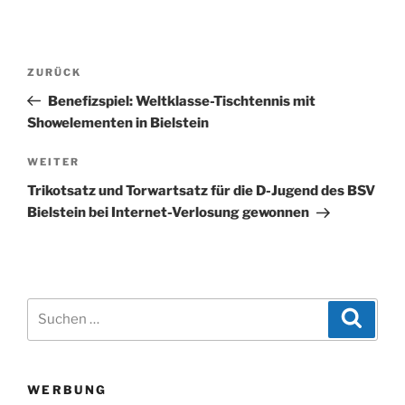
Beitragsnavigation
Vorheriger
ZURÜCK
Beitrag
Benefizspiel: Weltklasse-Tischtennis mit
Showelementen in Bielstein
Nächster
WEITER
Beitrag
Trikotsatz und Torwartsatz für die D-Jugend des BSV
Bielstein bei Internet-Verlosung gewonnen
Suchen
Suche
nach:
WERBUNG