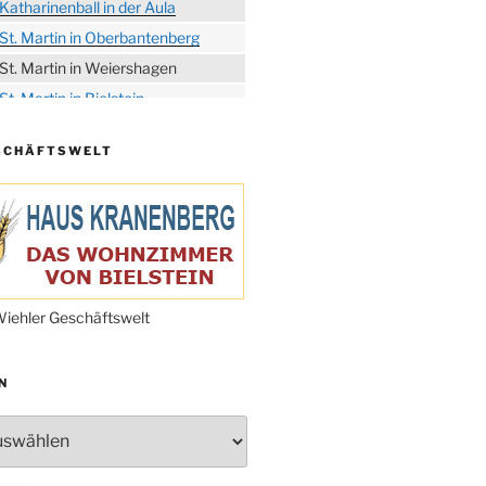
Katharinenball in der Aula
St. Martin in Oberbantenberg
St. Martin in Weiershagen
St. Martin in Bielstein
„DÜX“ im Burghaus
SCHÄFTSWELT
Proklamation der Tollitäten
Konzert Bielsteiner Männerchor
Volkstrauertag am Ehrenmal
Anknipsfest an der
Oberbantenberger Kirche
Adventskonzert Frauenchor
iehler Geschäftswelt
Oberbantenberg
Burghaus im Advent
N
Adventsfeier im Ev. Gemeindehaus
Herbstprogramm Burghaus
Bielstein
Weihnachtsmarkt rund um die