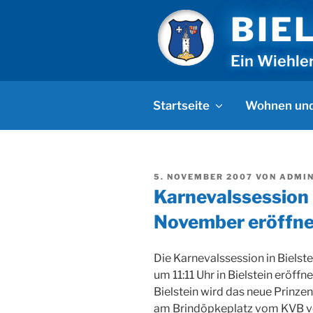
Zum
BIE
Inhalt
springen
Ein Wiehle
Startseite
Wohnen und
VERÖFFENTLICHT
5. NOVEMBER 2007
VON
ADMI
AM
Karnevalssession i
November eröffne
Die Karnevalssession in Biels
um 11:11 Uhr in Bielstein eröffn
Bielstein wird das neue Prinzen
am Brindöpkeplatz vom KVB vor