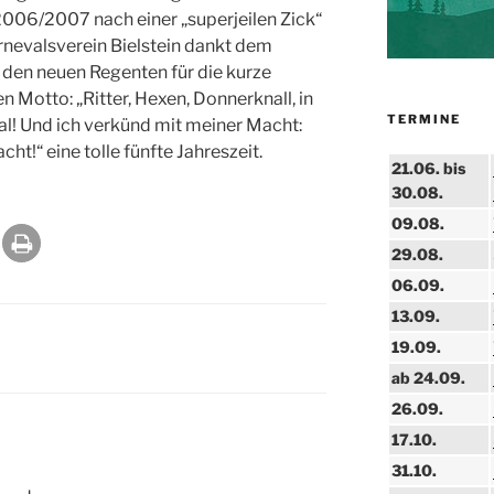
 2006/2007 nach einer „superjeilen Zick“
rnevalsverein Bielstein dankt dem
den neuen Regenten für die kurze
 Motto: „Ritter, Hexen, Donnerknall, in
TERMINE
val! Und ich verkünd mit meiner Macht:
cht!“ eine tolle fünfte Jahreszeit.
21.06. bis
30.08.
09.08.
29.08.
06.09.
13.09.
19.09.
ab 24.09.
26.09.
17.10.
31.10.