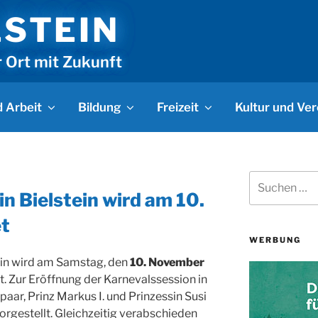
LSTEIN
r Ort mit Zukunft
 Arbeit
Bildung
Freizeit
Kultur und Ver
Suchen
N
nach:
n Bielstein wird am 10.
t
WERBUNG
tein wird am Samstag, den
10. November
et. Zur Eröffnung der Karnevalssession in
paar, Prinz Markus I. und Prinzessin Susi
gestellt. Gleichzeitig verabschieden