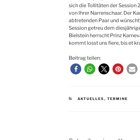
sich die Tollitäten der Session
von Ihrer Narrenschaar. Der Ka
abtretenden Paar und wünscht 
Session getreu dem diesjährigen
Bielstein herrscht Prinz Karne
kommt losst uns fiere, bis et kra
Beitrag teilen:
KATEGORIEN
AKTUELLES
,
TERMINE