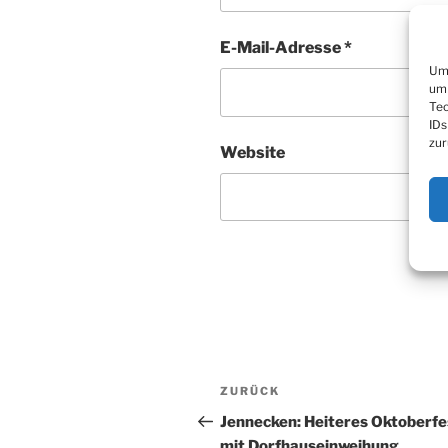
E-Mail-Adresse
*
Um 
um 
Tec
IDs
zur
Website
Beitragsnavigation
Vorheriger
ZURÜCK
Beitrag
Jennecken: Heiteres Oktoberfe
mit Dorfhauseinweihung