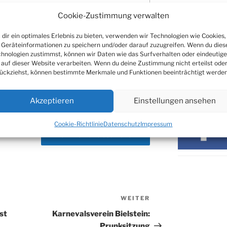
Cookie-Zustimmung verwalten
ARCHIV
dir ein optimales Erlebnis zu bieten, verwenden wir Technologien wie Cookies,
Archiv
Geräteinformationen zu speichern und/oder darauf zuzugreifen. Wenn du dies
hnologien zustimmst, können wir Daten wie das Surfverhalten oder eindeutige
 auf dieser Website verarbeiten. Wenn du deine Zustimmung nicht erteilst ode
ückziehst, können bestimmte Merkmale und Funktionen beeinträchtigt werden
SOZIALE ME
Akzeptieren
Einstellungen ansehen
Cookie-Richtlinie
Datenschutz
Impressum
WEITER
Nächster
Beitrag
st
Karnevalsverein Bielstein:
Prunksitzung