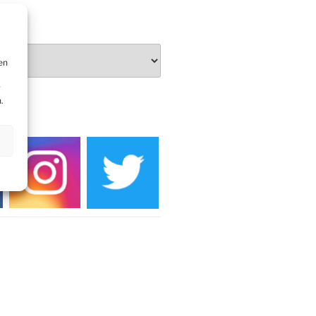
Burg
en
r
.
DIEN