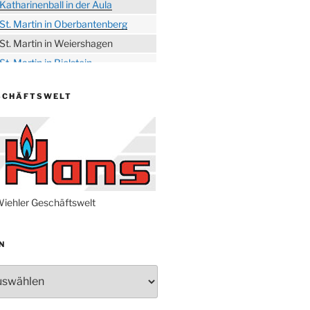
Katharinenball in der Aula
St. Martin in Oberbantenberg
St. Martin in Weiershagen
St. Martin in Bielstein
„DÜX“ im Burghaus
SCHÄFTSWELT
Proklamation der Tollitäten
Konzert Bielsteiner Männerchor
Volkstrauertag am Ehrenmal
Anknipsfest an der
Oberbantenberger Kirche
Adventskonzert Frauenchor
iehler Geschäftswelt
Oberbantenberg
Burghaus im Advent
N
Adventsfeier im Ev. Gemeindehaus
Herbstprogramm Burghaus
Bielstein
Weihnachtsmarkt rund um die