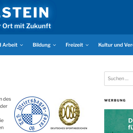
LSTEIN
r Ort mit Zukunft
 Arbeit
Bildung
Freizeit
Kultur und Ver
Suchen
nach:
n des
WERBUNG
 der
ie
en