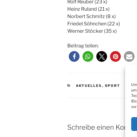
Rolf Reuber (23 x)
Heinz Ruland (21 x)
Norbert Schmitz (8 x)
Friedel Söhnchen (22 x)
Werner Stöcker (35 x)
Beitrag teilen:
Um 
KATEGORIEN
AKTUELLES
,
SPORT
um 
Tec
IDs
zur
Schreibe einen Komm