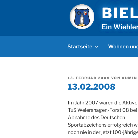
Zum
BIE
Inhalt
springen
Ein Wiehle
Startseite
Wohnen und
VERÖFFENTLICHT
13. FEBRUAR 2008
VON
ADMIN
AM
13.02.2008
Im Jahr 2007 waren die Aktive
TuS Weiershagen-Forst 08 bei
Abnahme des Deutschen
Sportabzeichens erfolgreich w
noch nie in der jetzt 100-jährig