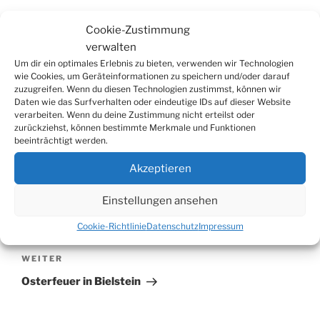
Website
Cookie-Zustimmung
verwalten
Um dir ein optimales Erlebnis zu bieten, verwenden wir Technologien
wie Cookies, um Geräteinformationen zu speichern und/oder darauf
zuzugreifen. Wenn du diesen Technologien zustimmst, können wir
Daten wie das Surfverhalten oder eindeutige IDs auf dieser Website
verarbeiten. Wenn du deine Zustimmung nicht erteilst oder
zurückziehst, können bestimmte Merkmale und Funktionen
beeinträchtigt werden.
Akzeptieren
Beitragsnavigation
Vorheriger
ZURÜCK
Einstellungen ansehen
Beitrag
TuS Weiershagen-Forst 08: Erfolgreiche
Cookie-Richtlinie
Datenschutz
Impressum
Gürtelprüfungen
Nächster
WEITER
Beitrag
Osterfeuer in Bielstein