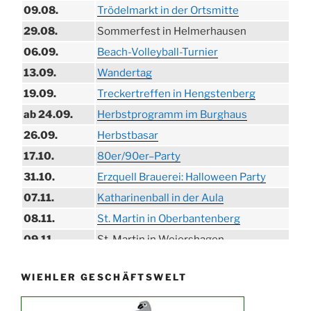
09.08.
Trödelmarkt in der Ortsmitte
29.08.
Sommerfest in Helmerhausen
06.09.
Beach-Volleyball-Turnier
13.09.
Wandertag
19.09.
Treckertreffen in Hengstenberg
ab 24.09.
Herbstprogramm im Burghaus
26.09.
Herbstbasar
17.10.
80er/90er–Party
31.10.
Erzquell Brauerei: Halloween Party
07.11.
Katharinenball in der Aula
08.11.
St. Martin in Oberbantenberg
09.11.
St. Martin in Weiershagen
10.11.
St. Martin in Bielstein
WIEHLER GESCHÄFTSWELT
11.11.
„DÜX“ im Burghaus
14.11.
Proklamation der Tollitäten