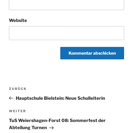
Website
Beitragsnavigation
Vorheriger
ZURÜCK
Beitrag
Hauptschule Bielstein: Neue Schulleiterin
Nächster
WEITER
Beitrag
TuS Weiershagen-Forst 08: Sommerfest der
Abteilung Turnen