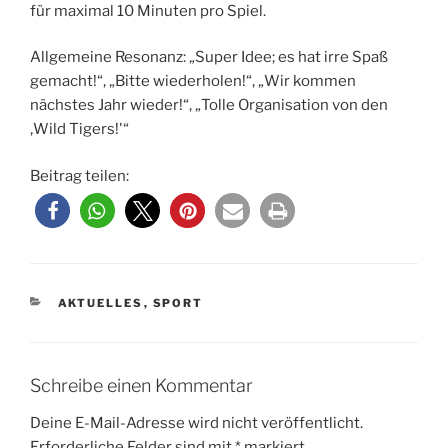
für maximal 10 Minuten pro Spiel.
Allgemeine Resonanz: „Super Idee; es hat irre Spaß
gemacht!“, „Bitte wiederholen!“, „Wir kommen
nächstes Jahr wieder!“, „Tolle Organisation von den
‚Wild Tigers!'“
Beitrag teilen:
KATEGORIEN
AKTUELLES
,
SPORT
Schreibe einen Kommentar
Deine E-Mail-Adresse wird nicht veröffentlicht.
Erforderliche Felder sind mit
*
markiert