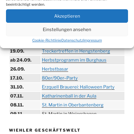
beeinträchtigt werden.
30.08.
Brauerei
09.08.
Trödelmarkt in der Ortsmitte
Akzeptieren
29.08.
Sommerfest in Helmerhausen
Einstellungen ansehen
06.09.
Beach-Volleyball-Turnier
Cookie-Richtlinie
Datenschutz
Impressum
13.09.
Wandertag
19.09.
Treckertreffen in Hengstenberg
ab 24.09.
Herbstprogramm im Burghaus
26.09.
Herbstbasar
17.10.
80er/90er–Party
31.10.
Erzquell Brauerei: Halloween Party
07.11.
Katharinenball in der Aula
08.11.
St. Martin in Oberbantenberg
09.11.
St. Martin in Weiershagen
10.11.
St. Martin in Bielstein
WIEHLER GESCHÄFTSWELT
11.11.
„DÜX“ im Burghaus