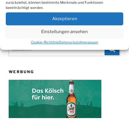
zurückziehst, können bestimmte Merkmale und Funktionen
Beitrag
beeinträchtigt werden.
Bonifatius-Woche in Bielstein: Pfarrgemeinde lädt zu
großer Kunstaktion mit renommierter Malerin
Akzeptieren
Einstellungen ansehen
Cookie-Richtlinie
Datenschutz
Impressum
Suchen
Suche
nach:
WERBUNG