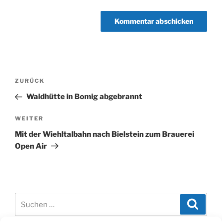
Beitragsnavigation
Vorheriger
ZURÜCK
Beitrag
Waldhütte in Bomig abgebrannt
Nächster
WEITER
Beitrag
Mit der Wiehltalbahn nach Bielstein zum Brauerei
Open Air
Suchen
Suche
nach: