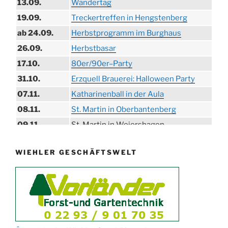
13.09.
Wandertag
19.09.
Treckertreffen in Hengstenberg
ab 24.09.
Herbstprogramm im Burghaus
26.09.
Herbstbasar
17.10.
80er/90er–Party
31.10.
Erzquell Brauerei: Halloween Party
07.11.
Katharinenball in der Aula
08.11.
St. Martin in Oberbantenberg
09.11.
St. Martin in Weiershagen
10.11.
St. Martin in Bielstein
WIEHLER GESCHÄFTSWELT
11.11.
„DÜX“ im Burghaus
14.11.
Proklamation der Tollitäten
15.11.
Konzert Bielsteiner Männerchor
15.11.
Volkstrauertag am Ehrenmal
Anknipsfest an der Oberbantenberger
27.11.