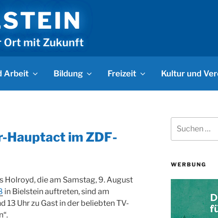
LSTEIN
r Ort mit Zukunft
 Arbeit
Bildung
Freizeit
Kultur und Ver
Suchen
nach:
r-Hauptact im ZDF-
WERBUNG
s Holroyd, die am Samstag, 9. August
8
in Bielstein auftreten, sind am
nd 13 Uhr zu Gast in der beliebten TV-
“.