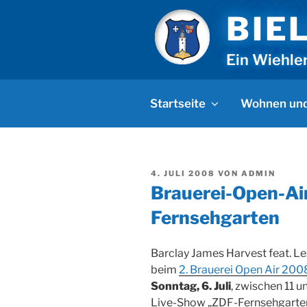
Zum
BIE
Inhalt
springen
Ein Wiehle
Startseite
Wohnen und
VERÖFFENTLICHT
4. JULI 2008
VON
ADMIN
AM
Brauerei-Open-Ai
Fernsehgarten
Barclay James Harvest feat. Le
beim
2. Brauerei Open Air 200
Sonntag, 6. Juli
, zwischen 11 u
Live-Show „ZDF-Fernsehgarten