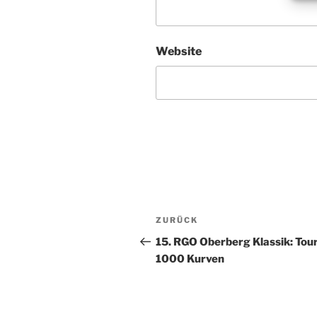
Website
Beitragsnavigation
Vorheriger
ZURÜCK
Beitrag
15. RGO Oberberg Klassik: Tour
1000 Kurven