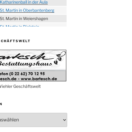
Katharinenball in der Aula
St. Martin in Oberbantenberg
St. Martin in Weiershagen
St. Martin in Bielstein
„DÜX“ im Burghaus
SCHÄFTSWELT
Proklamation der Tollitäten
Konzert Bielsteiner Männerchor
Volkstrauertag am Ehrenmal
Anknipsfest an der
Oberbantenberger Kirche
Adventskonzert Frauenchor
iehler Geschäftswelt
Oberbantenberg
Burghaus im Advent
N
Adventsfeier im Ev. Gemeindehaus
Herbstprogramm Burghaus
Bielstein
Weihnachtsmarkt rund um die