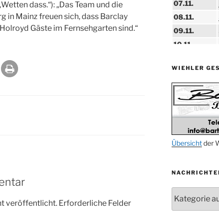
07.11.
„Wetten dass.“): „Das Team und die
 in Mainz freuen sich, dass Barclay
08.11.
Holroyd Gäste im Fernsehgarten sind.“
09.11.
10.11.
11.11.
WIEHLER GE
14.11.
15.11.
15.11.
27.11.
29.11.
Übersicht
der W
ab 01.12.
NACHRICHTE
06.12.
entar
24.09. bis
Nachrichten
10.12.
 veröffentlicht.
Erforderliche Felder
19. u. 20.12.