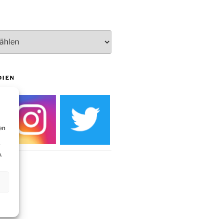
Burg
DIEN
en
r
.