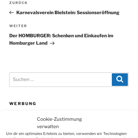
Vorheriger
ZURÜCK
Beitrag
Karnevalsverein Bielstein: Sessionseröffnung
Nächster
WEITER
Beitrag
Der HOMBURGER: Schenken und Einkaufen im
Homburger Land
Suchen
Suche
nach:
WERBUNG
Cookie-Zustimmung
verwalten
Um dir ein optimales Erlebnis zu bieten, verwenden wir Technologien