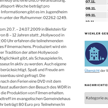
lmedy und eine Disco-Veranstaltung.
07.11.
ultisport-Woche beträgt pro
08.11.
e Informationen gibt es im Jugendheim
09.11.
um unter der Rufnummer: 02262-1249.
10.11.
11.11.
om 20.7. – 24.07.2009 in Bielstein für
WIEHLER GE
n 8 – 12 Jahren statt: „Hollywood in
14.11.
17:00 Uhr erfahren die teilnehmenden
15.11.
des Filmemachens. Produziert wird ein
15.11.
r Tradition der alten Hollywood-
öglichkeit gibt, als Schauspieler/in,
27.11.
sseur/in aktiv zu werden. Auch eigene
 berücksichtigt. Spaß und Freude am
29.11.
Übersicht
der W
ssenbau sind gefragt. Die
ab 01.12.
 nach den Ferien eine DVD mit dem
NACHRICHTE
06.12.
mfasst außerdem den Besuch des WDR in
in die Produktion von Filmen erhalten.
24.09. bis
Nachrichten
10.12.
endtreff im evangelischen Gemeindehaus
ühr beträgt 80 Euro pro Teilnehmer/in
19. u. 20.12.