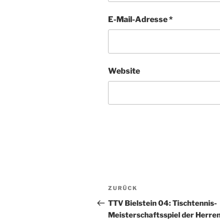
E-Mail-Adresse
*
Website
Beitragsnavigation
Vorheriger
ZURÜCK
Beitrag
TTV Bielstein 04: Tischtennis-
Meisterschaftsspiel der Herre