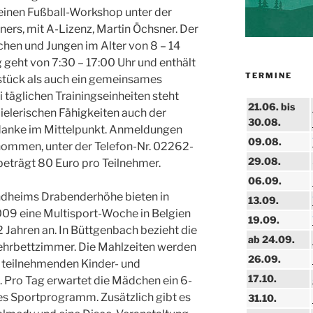
einen Fußball-Workshop unter der
ners, mit A-Lizenz, Martin Öchsner. Der
hen und Jungen im Alter von 8 – 14
geht von 7:30 – 17:00 Uhr und enthält
TERMINE
tück als auch ein gemeinsames
täglichen Trainingseinheiten steht
21.06. bis
ielerischen Fähigkeiten auch der
30.08.
danke im Mittelpunkt. Anmeldungen
09.08.
ommen, unter der Telefon-Nr. 02262-
29.08.
eträgt 80 Euro pro Teilnehmer.
06.09.
ndheims Drabenderhöhe bieten in
13.09.
009 eine Multisport-Woche in Belgien
19.09.
2 Jahren an. In Büttgenbach bezieht die
ab 24.09.
hrbettzimmer. Die Mahlzeiten werden
26.09.
 teilnehmenden Kinder- und
17.10.
ro Tag erwartet die Mädchen ein 6-
s Sportprogramm. Zusätzlich gibt es
31.10.