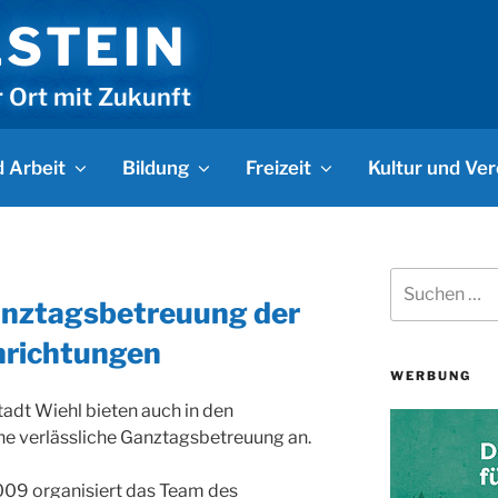
LSTEIN
r Ort mit Zukunft
 Arbeit
Bildung
Freizeit
Kultur und Ver
Suchen
nach:
nztagsbetreuung der
nrichtungen
WERBUNG
adt Wiehl bieten auch in den
e verlässliche Ganztagsbetreuung an.
2009 organisiert das Team des