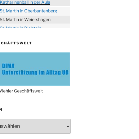
Katharinenball in der Aula
St. Martin in Oberbantenberg
St. Martin in Weiershagen
St. Martin in Bielstein
„DÜX“ im Burghaus
SCHÄFTSWELT
Proklamation der Tollitäten
Konzert Bielsteiner Männerchor
Volkstrauertag am Ehrenmal
Anknipsfest an der
Oberbantenberger Kirche
Adventskonzert Frauenchor
iehler Geschäftswelt
Oberbantenberg
Burghaus im Advent
N
Adventsfeier im Ev. Gemeindehaus
Herbstprogramm Burghaus
Bielstein
Weihnachtsmarkt rund um die