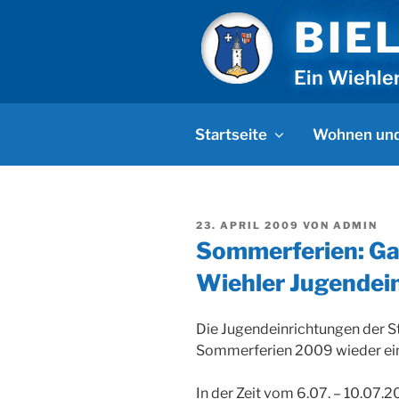
Zum
BIE
Inhalt
springen
Ein Wiehle
Startseite
Wohnen und
VERÖFFENTLICHT
23. APRIL 2009
VON
ADMIN
AM
Sommerferien: Ga
Wiehler Jugendei
Die Jugendeinrichtungen der St
Sommerferien 2009 wieder ein
In der Zeit vom 6.07. – 10.07.