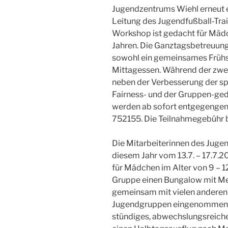
Jugendzentrums Wiehl erneut 
Leitung des Jugendfußball-Trai
Workshop ist gedacht für Mädc
Jahren. Die Ganztagsbetreuung 
sowohl ein gemeinsames Frühs
Mittagessen. Während der zwei 
neben der Verbesserung der sp
Fairness- und der Gruppen-ge
werden ab sofort entgegengen
752155. Die Teilnahmegebühr b
Die Mitarbeiterinnen des Juge
diesem Jahr vom 13.7. – 17.7.2
für Mädchen im Alter von 9 – 1
Gruppe einen Bungalow mit Me
gemeinsam mit vielen anderen
Jugendgruppen eingenommen. P
stündiges, abwechslungsreiche