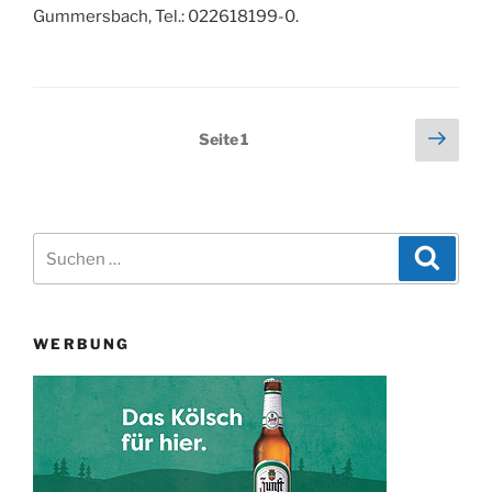
Gummersbach, Tel.: 022618199-0.
Seitennummerierung
Näch
Seite
1
Seit
der
Beiträge
Suchen
Suche
nach:
WERBUNG