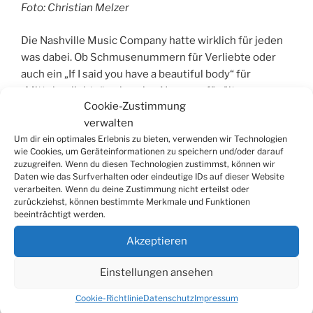
Foto: Christian Melzer
Die Nashville Music Company hatte wirklich für jeden
was dabei. Ob Schmusenummern für Verliebte oder
auch ein „If I said you have a beautiful body“ für
„Mittelverliebte“ – also eine Nummer für ältere
Cookie-Zustimmung
Ehepaare, wie Sänger und Gitarrist Dirk Glaessner
verwalten
erläuterte. Er kommentierte die Songs und die Band
Um dir ein optimales Erlebnis zu bieten, verwenden wir Technologien
und hatte leider für die Johnny Cash-Nummern seinen
wie Cookies, um Geräteinformationen zu speichern und/oder darauf
langen schwarzen Mantel zu Hause liegen gelassen.
zuzugreifen. Wenn du diesen Technologien zustimmst, können wir
Dennoch klang das „(Ghost) Riders In The Sky“ oder das
Daten wie das Surfverhalten oder eindeutige IDs auf dieser Website
verarbeiten. Wenn du deine Zustimmung nicht erteilst oder
„Ring of fire“ ausgezeichnet und das Publikum war
zurückziehst, können bestimmte Merkmale und Funktionen
schnell begeistert. Ebenso vom Flöt- und Trommel-
beeinträchtigt werden.
Solo des Schlagzeugers Wolfgang Stoelzle bei „You are
Akzeptieren
my sunshine“. Nicht nur Country hatten sie im Gepäck,
auch etwas rockigere Stücke wie „Speedy Gonzales“
Einstellungen ansehen
oder Songs der Bellamy Brothers. Aber auch „By, by,
love“, „The Wanderer“, „Surfin‘ USA“ oder John
Cookie-Richtlinie
Datenschutz
Impressum
Denvers „Country roads“.