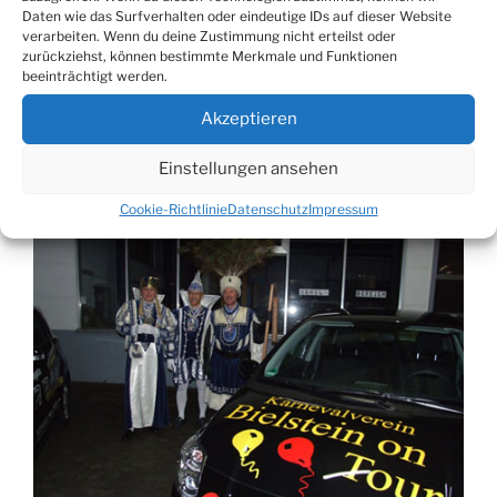
Daten wie das Surfverhalten oder eindeutige IDs auf dieser Website
AM
Prinzenautos für das Bielsteiner
verarbeiten. Wenn du deine Zustimmung nicht erteilst oder
Dreigestirn
zurückziehst, können bestimmte Merkmale und Funktionen
beeinträchtigt werden.
Bei einem kleinen Sektempfang wurden am Montag,
Akzeptieren
16. November, im Autohaus Voss & Schiller in
Gummersbach dem Bielsteiner Dreigestirn die
Einstellungen ansehen
Prinzenautos feierlich übergeben.
Cookie-Richtlinie
Datenschutz
Impressum