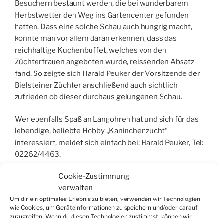
Besuchern bestaunt werden, die bei wunderbarem
Herbstwetter den Weg ins Gartencenter gefunden
hatten. Dass eine solche Schau auch hungrig macht,
konnte man vor allem daran erkennen, dass das
reichhaltige Kuchenbuffet, welches von den
Züchterfrauen angeboten wurde, reissenden Absatz
fand. So zeigte sich Harald Peuker der Vorsitzende der
Bielsteiner Züchter anschließend auch sichtlich
zufrieden ob dieser durchaus gelungenen Schau.
Wer ebenfalls Spaß an Langohren hat und sich für das
lebendige, beliebte Hobby „Kaninchenzucht“
interessiert, meldet sich einfach bei: Harald Peuker, Tel:
02262/4463.
Cookie-Zustimmung
David Schiefen
verwalten
Um dir ein optimales Erlebnis zu bieten, verwenden wir Technologien
wie Cookies, um Geräteinformationen zu speichern und/oder darauf
zuzugreifen. Wenn du diesen Technologien zustimmst, können wir
VERÖFFENTLICHT
19. NOVEMBER 2009