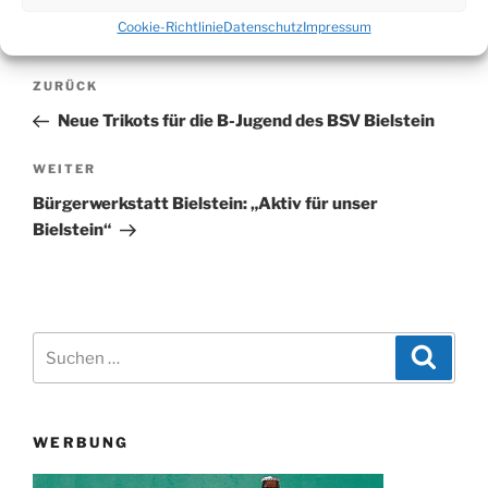
Cookie-Richtlinie
Datenschutz
Impressum
Beitragsnavigation
Vorheriger
ZURÜCK
Beitrag
Neue Trikots für die B-Jugend des BSV Bielstein
Nächster
WEITER
Beitrag
Bürgerwerkstatt Bielstein: „Aktiv für unser
Bielstein“
Suchen
Suche
nach:
WERBUNG