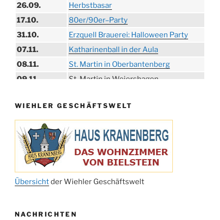
26.09.
Herbstbasar
17.10.
80er/90er–Party
31.10.
Erzquell Brauerei: Halloween Party
07.11.
Katharinenball in der Aula
08.11.
St. Martin in Oberbantenberg
09.11.
St. Martin in Weiershagen
10.11.
St. Martin in Bielstein
WIEHLER GESCHÄFTSWELT
11.11.
„DÜX“ im Burghaus
14.11.
Proklamation der Tollitäten
15.11.
Konzert Bielsteiner Männerchor
15.11.
Volkstrauertag am Ehrenmal
Anknipsfest an der Oberbantenberger
27.11.
Kirche
Übersicht
der Wiehler Geschäftswelt
Adventskonzert Frauenchor
29.11.
Oberbantenberg
NACHRICHTEN