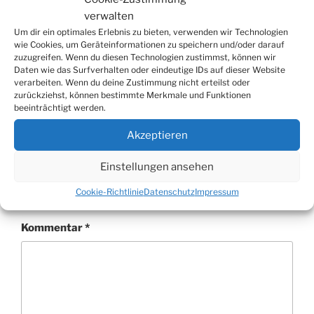
verwalten
Um dir ein optimales Erlebnis zu bieten, verwenden wir Technologien
wie Cookies, um Geräteinformationen zu speichern und/oder darauf
zuzugreifen. Wenn du diesen Technologien zustimmst, können wir
Daten wie das Surfverhalten oder eindeutige IDs auf dieser Website
KATEGORIEN
AKTUELLES
,
BILDERSERIEN
,
verarbeiten. Wenn du deine Zustimmung nicht erteilst oder
VERANSTALTUNGSBERICHTE
zurückziehst, können bestimmte Merkmale und Funktionen
beeinträchtigt werden.
Akzeptieren
Schreibe einen Kommentar
Einstellungen ansehen
Deine E-Mail-Adresse wird nicht veröffentlicht.
Cookie-Richtlinie
Datenschutz
Impressum
Erforderliche Felder sind mit
*
markiert
Kommentar
*