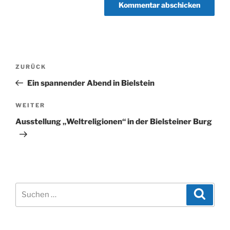
Beitragsnavigation
Vorheriger
ZURÜCK
Beitrag
Ein spannender Abend in Bielstein
Nächster
WEITER
Beitrag
Ausstellung „Weltreligionen“ in der Bielsteiner Burg
Suchen
Suche
nach: