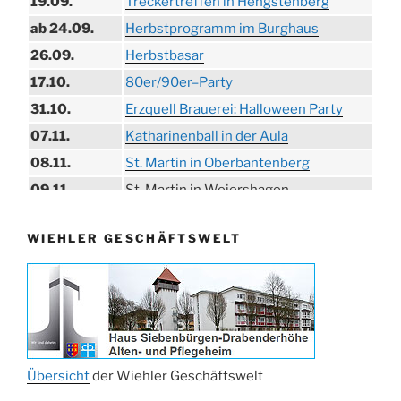
19.09.
Treckertreffen in Hengstenberg
ab 24.09.
Herbstprogramm im Burghaus
26.09.
Herbstbasar
17.10.
80er/90er–Party
31.10.
Erzquell Brauerei: Halloween Party
07.11.
Katharinenball in der Aula
08.11.
St. Martin in Oberbantenberg
09.11.
St. Martin in Weiershagen
10.11.
St. Martin in Bielstein
WIEHLER GESCHÄFTSWELT
11.11.
„DÜX“ im Burghaus
14.11.
Proklamation der Tollitäten
15.11.
Konzert Bielsteiner Männerchor
15.11.
Volkstrauertag am Ehrenmal
Anknipsfest an der Oberbantenberger
27.11.
Kirche
Übersicht
der Wiehler Geschäftswelt
Adventskonzert Frauenchor