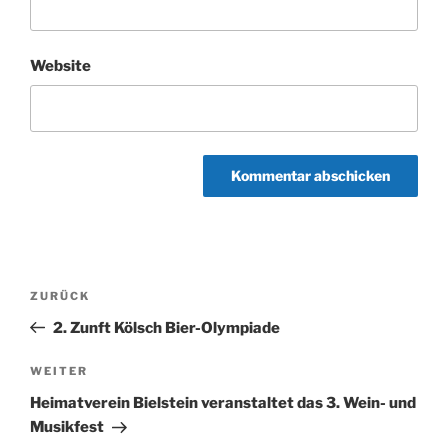
Website
Beitragsnavigation
Vorheriger
ZURÜCK
Beitrag
2. Zunft Kölsch Bier-Olympiade
Nächster
WEITER
Beitrag
Heimatverein Bielstein veranstaltet das 3. Wein- und
Musikfest