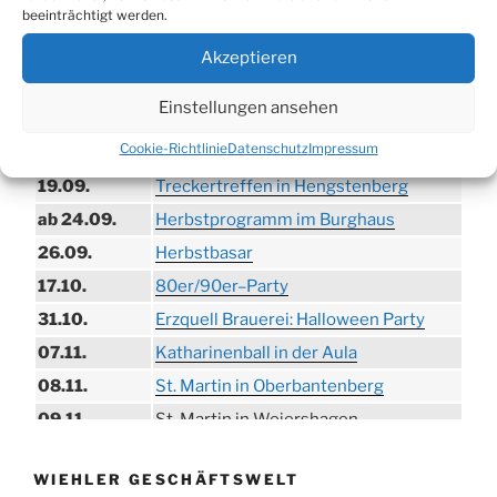
beeinträchtigt werden.
30.08.
Brauerei
09.08.
Trödelmarkt in der Ortsmitte
Akzeptieren
29.08.
Sommerfest in Helmerhausen
Einstellungen ansehen
06.09.
Beach-Volleyball-Turnier
Cookie-Richtlinie
Datenschutz
Impressum
13.09.
Wandertag
19.09.
Treckertreffen in Hengstenberg
ab 24.09.
Herbstprogramm im Burghaus
26.09.
Herbstbasar
17.10.
80er/90er–Party
31.10.
Erzquell Brauerei: Halloween Party
07.11.
Katharinenball in der Aula
08.11.
St. Martin in Oberbantenberg
09.11.
St. Martin in Weiershagen
10.11.
St. Martin in Bielstein
WIEHLER GESCHÄFTSWELT
11.11.
„DÜX“ im Burghaus