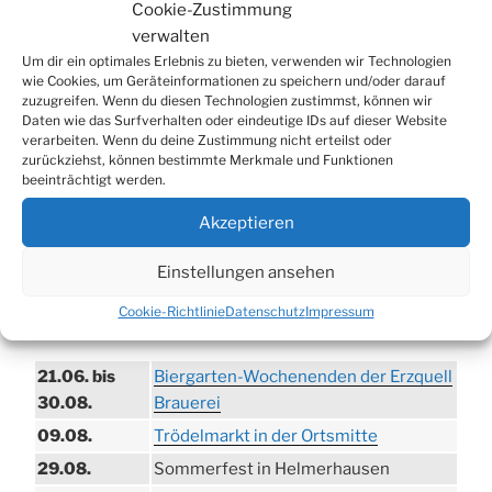
Cookie-Zustimmung
nach:
verwalten
Um dir ein optimales Erlebnis zu bieten, verwenden wir Technologien
wie Cookies, um Geräteinformationen zu speichern und/oder darauf
WERBUNG
zuzugreifen. Wenn du diesen Technologien zustimmst, können wir
Daten wie das Surfverhalten oder eindeutige IDs auf dieser Website
verarbeiten. Wenn du deine Zustimmung nicht erteilst oder
zurückziehst, können bestimmte Merkmale und Funktionen
beeinträchtigt werden.
Akzeptieren
Einstellungen ansehen
Cookie-Richtlinie
Datenschutz
Impressum
TERMINE
21.06. bis
Biergarten-Wochenenden der Erzquell
30.08.
Brauerei
09.08.
Trödelmarkt in der Ortsmitte
29.08.
Sommerfest in Helmerhausen