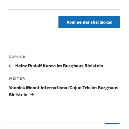
Beitragsnavigation
Vorheriger
ZURÜCK
Beitrag
Heinz Rudolf Kunze im Burghaus Bielstein
Nächster
WEITER
Beitrag
Yannick Monot International Cajun Trio im Burghaus
Bielstein
Suchen
Suche