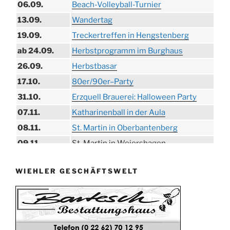
06.09.
Beach-Volleyball-Turnier
13.09.
Wandertag
19.09.
Treckertreffen in Hengstenberg
ab 24.09.
Herbstprogramm im Burghaus
26.09.
Herbstbasar
17.10.
80er/90er–Party
31.10.
Erzquell Brauerei: Halloween Party
07.11.
Katharinenball in der Aula
08.11.
St. Martin in Oberbantenberg
09.11.
St. Martin in Weiershagen
10.11.
St. Martin in Bielstein
WIEHLER GESCHÄFTSWELT
11.11.
„DÜX“ im Burghaus
14.11.
Proklamation der Tollitäten
15.11.
Konzert Bielsteiner Männerchor
15.11.
Volkstrauertag am Ehrenmal