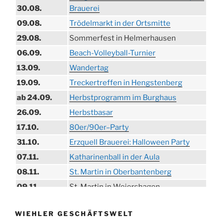
30.08.
Brauerei
09.08.
Trödelmarkt in der Ortsmitte
29.08.
Sommerfest in Helmerhausen
06.09.
Beach-Volleyball-Turnier
13.09.
Wandertag
19.09.
Treckertreffen in Hengstenberg
ab 24.09.
Herbstprogramm im Burghaus
26.09.
Herbstbasar
17.10.
80er/90er–Party
31.10.
Erzquell Brauerei: Halloween Party
07.11.
Katharinenball in der Aula
08.11.
St. Martin in Oberbantenberg
09.11.
St. Martin in Weiershagen
10.11.
St. Martin in Bielstein
WIEHLER GESCHÄFTSWELT
11.11.
„DÜX“ im Burghaus