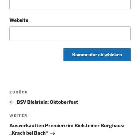
Website
Beitragsnavigation
Vorheriger
ZURÜCK
Beitrag
BSV Bielstein: Oktoberfest
Nächster
WEITER
Beitrag
Ausverkauften Premiere im Bielsteiner Burghaus:
„Krach bei Bach“