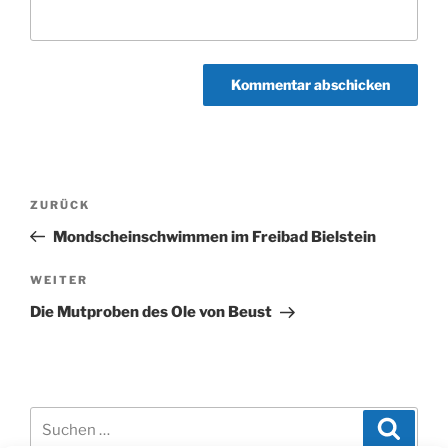
Beitragsnavigation
Vorheriger
ZURÜCK
Beitrag
Mondscheinschwimmen im Freibad Bielstein
Nächster
WEITER
Beitrag
Die Mutproben des Ole von Beust
Suchen
Suche
nach: