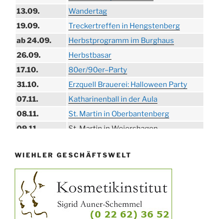
13.09.
Wandertag
19.09.
Treckertreffen in Hengstenberg
ab 24.09.
Herbstprogramm im Burghaus
26.09.
Herbstbasar
17.10.
80er/90er–Party
31.10.
Erzquell Brauerei: Halloween Party
07.11.
Katharinenball in der Aula
08.11.
St. Martin in Oberbantenberg
09.11.
St. Martin in Weiershagen
10.11.
St. Martin in Bielstein
WIEHLER GESCHÄFTSWELT
11.11.
„DÜX“ im Burghaus
14.11.
Proklamation der Tollitäten
15.11.
Konzert Bielsteiner Männerchor
15.11.
Volkstrauertag am Ehrenmal
Anknipsfest an der Oberbantenberger