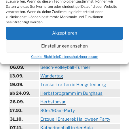
zuzugreifen. Wenn du diesen Technologien zustimmst, können wir
Daten wie das Surfverhalten oder eindeutige IDs auf dieser Website
verarbeiten. Wenn du deine Zustimmung nicht erteilst oder
zurückziehst, können bestimmte Merkmale und Funktionen
TERMINE
beeinträchtigt werden.
Akzeptieren
21.06. bis
Biergarten-Wochenenden der Erzquell
30.08.
Brauerei
Einstellungen ansehen
09.08.
Trödelmarkt in der Ortsmitte
Cookie-Richtlinie
Datenschutz
Impressum
29.08.
Sommerfest in Helmerhausen
06.09.
Beach-Volleyball-Turnier
13.09.
Wandertag
19.09.
Treckertreffen in Hengstenberg
ab 24.09.
Herbstprogramm im Burghaus
26.09.
Herbstbasar
17.10.
80er/90er–Party
31.10.
Erzquell Brauerei: Halloween Party
07.11.
Katharinenball in der Aula