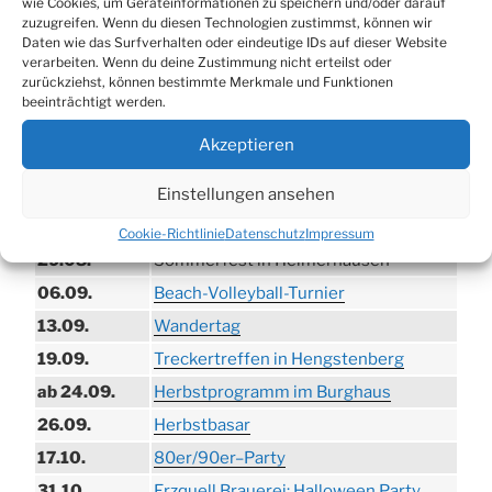
wie Cookies, um Geräteinformationen zu speichern und/oder darauf
zuzugreifen. Wenn du diesen Technologien zustimmst, können wir
Daten wie das Surfverhalten oder eindeutige IDs auf dieser Website
verarbeiten. Wenn du deine Zustimmung nicht erteilst oder
zurückziehst, können bestimmte Merkmale und Funktionen
beeinträchtigt werden.
TERMINE
Akzeptieren
21.06. bis
Biergarten-Wochenenden der Erzquell
Einstellungen ansehen
30.08.
Brauerei
09.08.
Trödelmarkt in der Ortsmitte
Cookie-Richtlinie
Datenschutz
Impressum
29.08.
Sommerfest in Helmerhausen
06.09.
Beach-Volleyball-Turnier
13.09.
Wandertag
19.09.
Treckertreffen in Hengstenberg
ab 24.09.
Herbstprogramm im Burghaus
26.09.
Herbstbasar
17.10.
80er/90er–Party
31.10.
Erzquell Brauerei: Halloween Party