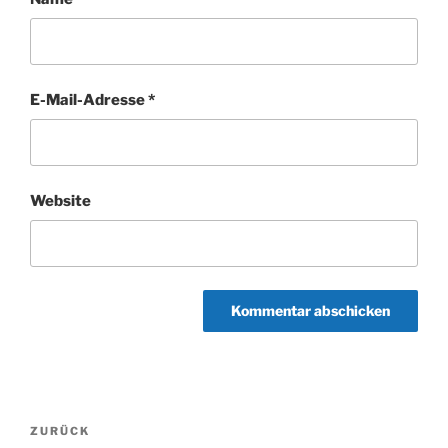
E-Mail-Adresse
*
Website
Beitragsnavigation
Vorheriger
ZURÜCK