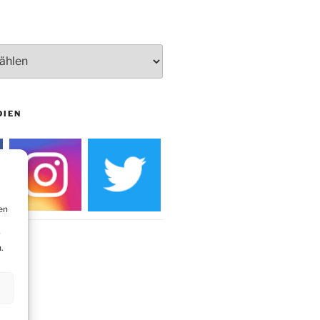
Burg
DIEN
en
r
.