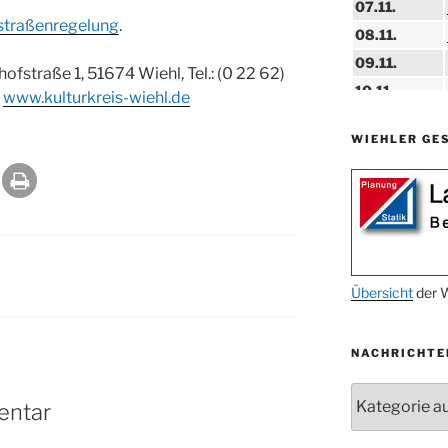
07.11.
straßenregelung
.
08.11.
09.11.
ofstraße 1, 51674 Wiehl, Tel.: (0 22 62)
10.11.
,
www.kulturkreis-wiehl.de
11.11.
WIEHLER GE
14.11.
15.11.
15.11.
27.11.
29.11.
Übersicht
der W
ab 01.12.
NACHRICHTE
06.12.
24.09. bis
Nachrichten
entar
10.12.
19. u. 20.12.