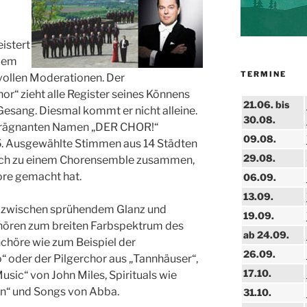
istert
rdem
TERMINE
ollen Moderationen. Der
r“ zieht alle Register seines Könnens
21.06. bis
esang. Diesmal kommt er nicht alleine.
30.08.
prägnanten Namen „DER CHOR!“
09.08.
5. Ausgewählte Stimmen aus 14 Städten
29.08.
ich zu einem Chorensemble zusammen,
rore gemacht hat.
06.09.
13.09.
 zwischen sprühendem Glanz und
19.09.
hören zum breiten Farbspektrum des
ab 24.09.
chöre wie zum Beispiel der
26.09.
oder der Pilgerchor aus „Tannhäuser“,
17.10.
usic“ von John Miles, Spirituals wie
in“ und Songs von Abba.
31.10.