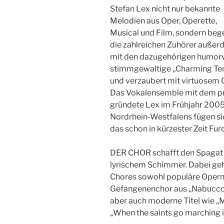
Stefan Lex nicht nur bekannte
Melodien aus Oper, Operette,
Musical und Film, sondern bege
die zahlreichen Zuhörer auße
mit den dazugehörigen humorv
stimmgewaltige „Charming Teno
und verzaubert mit virtuosem G
Das Vokalensemble mit dem 
gründete Lex im Frühjahr 200
Nordrhein-Westfalens fügen s
das schon in kürzester Zeit Fu
DER CHOR schafft den Spagat
lyrischem Schimmer. Dabei ge
Chores sowohl populäre Opern
Gefangenenchor aus „Nabucco“ 
aber auch moderne Titel wie „M
„When the saints go marching 