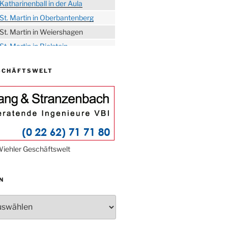
Katharinenball in der Aula
St. Martin in Oberbantenberg
St. Martin in Weiershagen
St. Martin in Bielstein
„DÜX“ im Burghaus
SCHÄFTSWELT
Proklamation der Tollitäten
Konzert Bielsteiner Männerchor
Volkstrauertag am Ehrenmal
Anknipsfest an der
Oberbantenberger Kirche
Adventskonzert Frauenchor
iehler Geschäftswelt
Oberbantenberg
Burghaus im Advent
N
Adventsfeier im Ev. Gemeindehaus
Herbstprogramm Burghaus
Bielstein
Weihnachtsmarkt rund um die