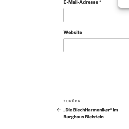
E-Mail-Adresse
*
Website
Beitragsnavigation
Vorheriger
ZURÜCK
Beitrag
„Die BlechHarmoniker“ im
Burghaus Bielstein