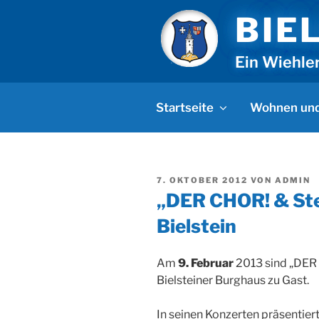
Zum
BIE
Inhalt
springen
Ein Wiehle
Startseite
Wohnen und
VERÖFFENTLICHT
7. OKTOBER 2012
VON
ADMIN
AM
„DER CHOR! & Ste
Bielstein
Am
9. Februar
2013 sind „DER 
Bielsteiner Burghaus zu Gast.
In seinen Konzerten präsentier