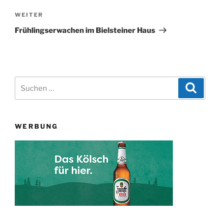
Nächster
WEITER
Beitrag
Frühlingserwachen im Bielsteiner Haus
Suchen
Suche
nach:
WERBUNG