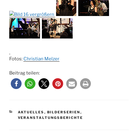
Fotos:
Christian Melzer
Beitrag teilen:
KATEGORIEN
AKTUELLES
,
BILDERSERIEN
,
VERANSTALTUNGSBERICHTE