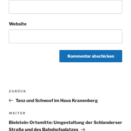
Website
Beitragsnavigation
Vorheriger
ZURÜCK
Beitrag
Tanz und Schwoof im Haus Kranenberg
Nächster
WEITER
Beitrag
Bielstein-Ortsmitte: Umgestaltung der Schlanderser
Straße und des Bahnhofsplatzes