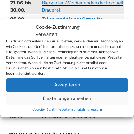
21.06. bis
Biergarten-Wochenenden der Erzquell
30.08.
Brauerei
09.08.
Trödelmarkt in der Ortsmitte
Cookie-Zustimmung
29.08.
Sommerfest in Helmerhausen
verwalten
06.09.
Beach-Volleyball-Turnier
Um dir ein optimales Erlebnis zu bieten, verwenden wir Technologien
13.09.
Wandertag
wie Cookies, um Geräteinformationen zu speichern und/oder darauf
zuzugreifen. Wenn du diesen Technologien zustimmst, können wir
19.09.
Treckertreffen in Hengstenberg
Daten wie das Surfverhalten oder eindeutige IDs auf dieser Website
verarbeiten. Wenn du deine Zustimmung nicht erteilst oder
ab 24.09.
Herbstprogramm im Burghaus
zurückziehst, können bestimmte Merkmale und Funktionen
26.09.
Herbstbasar
beeinträchtigt werden.
17.10.
80er/90er–Party
Akzeptieren
31.10.
Erzquell Brauerei: Halloween Party
Einstellungen ansehen
07.11.
Katharinenball in der Aula
08.11.
St. Martin in Oberbantenberg
Cookie-Richtlinie
Datenschutz
Impressum
09.11.
St. Martin in Weiershagen
10.11.
St. Martin in Bielstein
WIEHLER GESCHÄFTSWELT