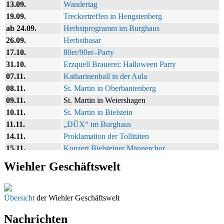
13.09.
Wandertag
19.09.
Treckertreffen in Hengstenberg
ab 24.09.
Herbstprogramm im Burghaus
26.09.
Herbstbasar
17.10.
80er/90er–Party
31.10.
Erzquell Brauerei: Halloween Party
07.11.
Katharinenball in der Aula
08.11.
St. Martin in Oberbantenberg
09.11.
St. Martin in Weiershagen
10.11.
St. Martin in Bielstein
11.11.
„DÜX“ im Burghaus
14.11.
Proklamation der Tollitäten
15.11.
Konzert Bielsteiner Männerchor
15.11.
Volkstrauertag am Ehrenmal
Wiehler Geschäftswelt
27.11.
Anknipsfest an der Oberbantenberger Kirche
29.11.
Adventskonzert Frauenchor Oberbantenberg
ab 01.12.
Burghaus im Advent
Übersicht
der Wiehler Geschäftswelt
06.12.
Adventsfeier im Ev. Gemeindehaus
Nachrichten
24.09. bis 10.12.
Herbstprogramm Burghaus Bielstein