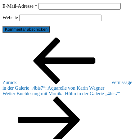
E-Mail-Adresse
*
Website
Beitragsnavigation
Vorheriger
Beitrag
Zurück
Vernissage
in der Galerie „4bis7“: Aquarelle von Karin Wagner
Nächster
Weiter
Buchlesung mit Monika Höhn in der Galerie „4bis7“
Beitrag