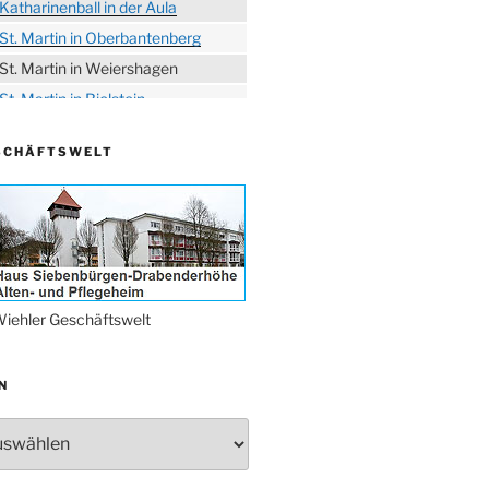
Katharinenball in der Aula
St. Martin in Oberbantenberg
St. Martin in Weiershagen
St. Martin in Bielstein
„DÜX“ im Burghaus
SCHÄFTSWELT
Proklamation der Tollitäten
Konzert Bielsteiner Männerchor
Volkstrauertag am Ehrenmal
Anknipsfest an der
Oberbantenberger Kirche
Adventskonzert Frauenchor
iehler Geschäftswelt
Oberbantenberg
Burghaus im Advent
N
Adventsfeier im Ev. Gemeindehaus
Herbstprogramm Burghaus
Bielstein
Weihnachtsmarkt rund um die