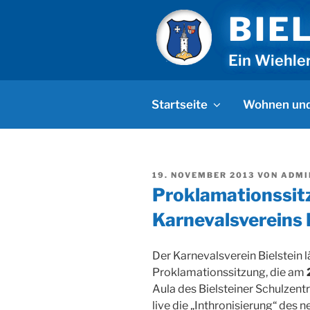
Zum
BIE
Inhalt
springen
Ein Wiehle
Startseite
Wohnen und
VERÖFFENTLICHT
19. NOVEMBER 2013
VON
ADMI
AM
Proklamationssit
Karnevalsvereins 
Der Karnevalsverein Bielstein l
Proklamationssitzung, die am
Aula des Bielsteiner Schulzentr
live die „Inthronisierung“ des n