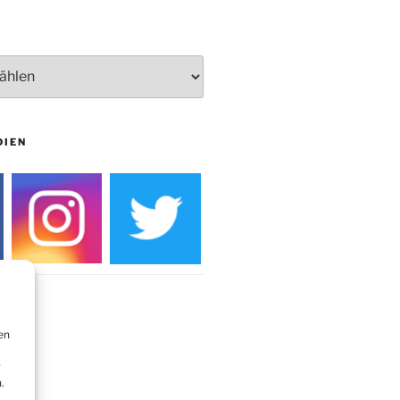
Burg
DIEN
en
r
.