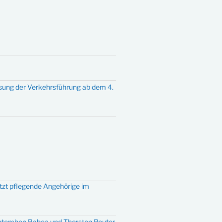
sung der Verkehrsführung ab dem 4.
ützt pflegende Angehörige im
eptember: Rabea und Thorsten Reuter