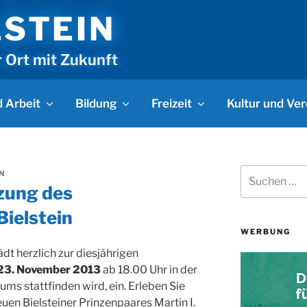
LSTEIN
r Ort mit Zukunft
 Arbeit
Bildung
Freizeit
Kultur und Ver
Suchen
N
nach:
zung des
Bielstein
WERBUNG
ädt herzlich zur diesjährigen
23. November 2013
ab 18.00 Uhr in der
ums stattfinden wird, ein. Erleben Sie
euen Bielsteiner Prinzenpaares Martin I.