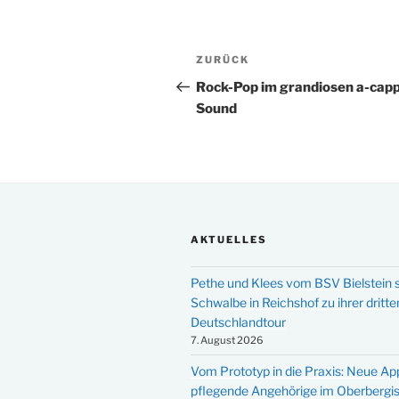
Beitragsnavigation
Vorheriger
ZURÜCK
Beitrag
Rock-Pop im grandiosen a-capp
Sound
AKTUELLES
Pethe und Klees vom BSV Bielstein s
Schwalbe in Reichshof zu ihrer dritte
Deutschlandtour
7. August 2026
Vom Prototyp in die Praxis: Neue Ap
pflegende Angehörige im Oberbergi