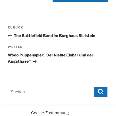
Beitragsnavigation
Vorheriger
ZURÜCK
Beitrag
The Battlefield Band im Burghaus Bielstein
Nächster
WEITER
Beitrag
Wodo Puppenspiel: „Der kleine Eisbär und der
Angsthase“
Suchen
Suche
nach:
WERBUNG
Cookie-Zustimmung