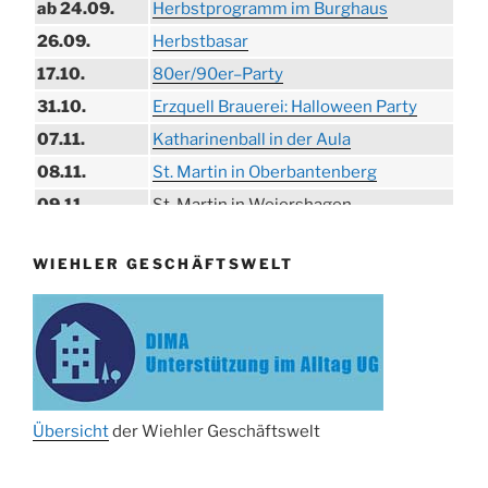
ab 24.09.
Herbstprogramm im Burghaus
26.09.
Herbstbasar
17.10.
80er/90er–Party
31.10.
Erzquell Brauerei: Halloween Party
07.11.
Katharinenball in der Aula
08.11.
St. Martin in Oberbantenberg
09.11.
St. Martin in Weiershagen
10.11.
St. Martin in Bielstein
WIEHLER GESCHÄFTSWELT
11.11.
„DÜX“ im Burghaus
14.11.
Proklamation der Tollitäten
15.11.
Konzert Bielsteiner Männerchor
15.11.
Volkstrauertag am Ehrenmal
Anknipsfest an der Oberbantenberger
27.11.
Kirche
Übersicht
der Wiehler Geschäftswelt
Adventskonzert Frauenchor
29.11.
Oberbantenberg