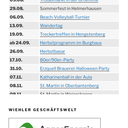
09.08.
Trödelmarkt in der Ortsmitte
29.08.
Sommerfest in Helmerhausen
06.09.
Beach-Volleyball-Turnier
13.09.
Wandertag
19.09.
Treckertreffen in Hengstenberg
ab 24.09.
Herbstprogramm im Burghaus
26.09.
Herbstbasar
17.10.
80er/90er–Party
31.10.
Erzquell Brauerei: Halloween Party
07.11.
Katharinenball in der Aula
08.11.
St. Martin in Oberbantenberg
09.11.
St. Martin in Weiershagen
10.11.
St. Martin in Bielstein
WIEHLER GESCHÄFTSWELT
11.11.
„DÜX“ im Burghaus
14.11.
Proklamation der Tollitäten