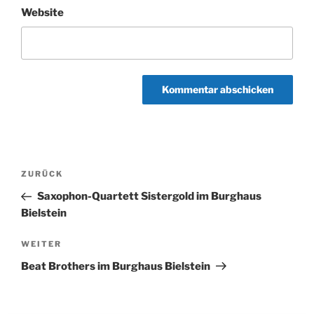
Website
Beitragsnavigation
Vorheriger
ZURÜCK
Beitrag
Saxophon-Quartett Sistergold im Burghaus
Bielstein
Nächster
WEITER
Beitrag
Beat Brothers im Burghaus Bielstein