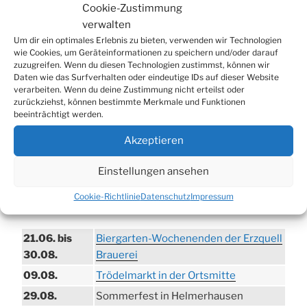
Cookie-Zustimmung
nach:
verwalten
Um dir ein optimales Erlebnis zu bieten, verwenden wir Technologien
wie Cookies, um Geräteinformationen zu speichern und/oder darauf
WERBUNG
zuzugreifen. Wenn du diesen Technologien zustimmst, können wir
Daten wie das Surfverhalten oder eindeutige IDs auf dieser Website
verarbeiten. Wenn du deine Zustimmung nicht erteilst oder
zurückziehst, können bestimmte Merkmale und Funktionen
beeinträchtigt werden.
Akzeptieren
Einstellungen ansehen
Cookie-Richtlinie
Datenschutz
Impressum
TERMINE
21.06. bis
Biergarten-Wochenenden der Erzquell
30.08.
Brauerei
09.08.
Trödelmarkt in der Ortsmitte
29.08.
Sommerfest in Helmerhausen