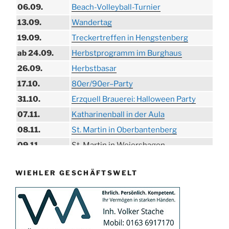
06.09.
Beach-Volleyball-Turnier
13.09.
Wandertag
19.09.
Treckertreffen in Hengstenberg
ab 24.09.
Herbstprogramm im Burghaus
26.09.
Herbstbasar
17.10.
80er/90er–Party
31.10.
Erzquell Brauerei: Halloween Party
07.11.
Katharinenball in der Aula
08.11.
St. Martin in Oberbantenberg
09.11.
St. Martin in Weiershagen
10.11.
St. Martin in Bielstein
WIEHLER GESCHÄFTSWELT
11.11.
„DÜX“ im Burghaus
14.11.
Proklamation der Tollitäten
15.11.
Konzert Bielsteiner Männerchor
15.11.
Volkstrauertag am Ehrenmal