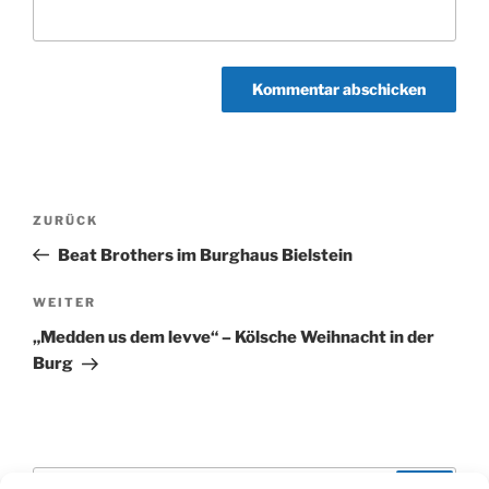
Beitragsnavigation
Vorheriger
ZURÜCK
Beitrag
Beat Brothers im Burghaus Bielstein
Nächster
WEITER
Beitrag
„Medden us dem levve“ – Kölsche Weihnacht in der
Burg
Suchen
Suche