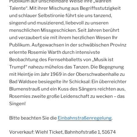
Publikum auf unscheinbare Weise ihre „wahren
Talente“. Mit ihrer Mischung aus Begriffsstutzigkeit
und schlauer Selbstironie führt sie uns tanzend,
singend und musizierend, liebevoll zu unseren
menschlichen Missgeschicken. Seit Jahren berührt
und verzaubert sie mit ihrem herzlichen Wesen Ihr
Publikum. Aufgewachsen in der schwäbischen Provinz
erlernte Rosemie Warth durch intensivste
Beobachtung des Fernsehballetts von „Musik ist
Trumpf“ nahezu mühelos das Tanzen. Die Begegnung
mit Heintje im Jahr 1969 in der Oberschwabenhalle zu
Bad Waldsee besiegelte ihr Schicksal: Ein überreichter
Blumenstrauß und ein Kuss des Sängers reichten aus,
Rosemies zweite große Leidenschaft zu wecken – das
Singen!
Bitte beachten Sie die
Einbahnstraßenregelung
.
Vorverkauf: Wiehl Ticket, Bahnhofstraße 1, 51674