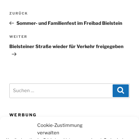
Beitragsnavigation
Vorheriger
ZURÜCK
Beitrag
Sommer- und Familienfest im Freibad Bielstein
Nächster
WEITER
Beitrag
Bielsteiner Straße wieder für Verkehr freigegeben
Suchen
Suche
nach:
WERBUNG
Cookie-Zustimmung
verwalten