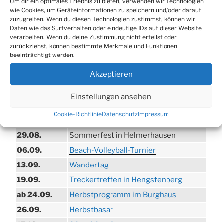
Um dir ein optimales Erlebnis zu bieten, verwenden wir Technologien
wie Cookies, um Geräteinformationen zu speichern und/oder darauf
zuzugreifen. Wenn du diesen Technologien zustimmst, können wir
Daten wie das Surfverhalten oder eindeutige IDs auf dieser Website
verarbeiten. Wenn du deine Zustimmung nicht erteilst oder
zurückziehst, können bestimmte Merkmale und Funktionen
beeinträchtigt werden.
TERMINE
Akzeptieren
21.06. bis
Biergarten-Wochenenden der Erzquell
Einstellungen ansehen
30.08.
Brauerei
Cookie-Richtlinie
Datenschutz
Impressum
09.08.
Trödelmarkt in der Ortsmitte
29.08.
Sommerfest in Helmerhausen
06.09.
Beach-Volleyball-Turnier
13.09.
Wandertag
19.09.
Treckertreffen in Hengstenberg
ab 24.09.
Herbstprogramm im Burghaus
26.09.
Herbstbasar