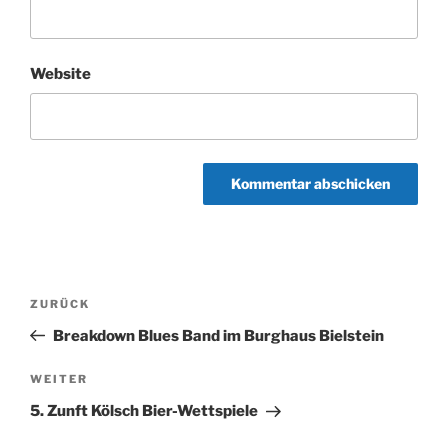
Website
Beitragsnavigation
Vorheriger
ZURÜCK
Beitrag
Breakdown Blues Band im Burghaus Bielstein
Nächster
WEITER
Beitrag
5. Zunft Kölsch Bier-Wettspiele