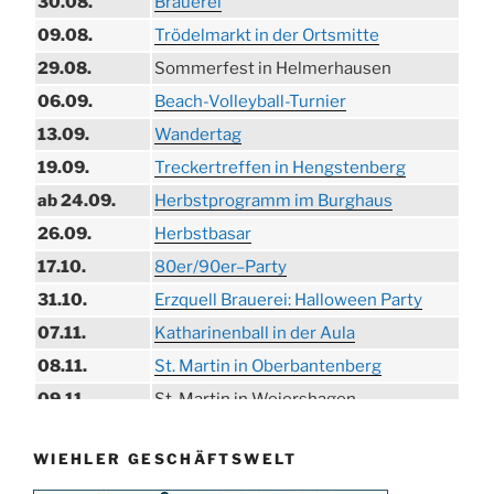
30.08.
Brauerei
09.08.
Trödelmarkt in der Ortsmitte
29.08.
Sommerfest in Helmerhausen
06.09.
Beach-Volleyball-Turnier
13.09.
Wandertag
19.09.
Treckertreffen in Hengstenberg
ab 24.09.
Herbstprogramm im Burghaus
26.09.
Herbstbasar
17.10.
80er/90er–Party
31.10.
Erzquell Brauerei: Halloween Party
07.11.
Katharinenball in der Aula
08.11.
St. Martin in Oberbantenberg
09.11.
St. Martin in Weiershagen
10.11.
St. Martin in Bielstein
WIEHLER GESCHÄFTSWELT
11.11.
„DÜX“ im Burghaus