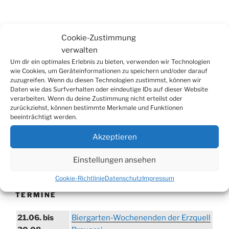
Suchen
Cookie-Zustimmung
Suche
nach:
verwalten
Um dir ein optimales Erlebnis zu bieten, verwenden wir Technologien
wie Cookies, um Geräteinformationen zu speichern und/oder darauf
zuzugreifen. Wenn du diesen Technologien zustimmst, können wir
WERBUNG
Daten wie das Surfverhalten oder eindeutige IDs auf dieser Website
verarbeiten. Wenn du deine Zustimmung nicht erteilst oder
zurückziehst, können bestimmte Merkmale und Funktionen
beeinträchtigt werden.
Akzeptieren
Einstellungen ansehen
Cookie-Richtlinie
Datenschutz
Impressum
TERMINE
21.06. bis
Biergarten-Wochenenden der Erzquell