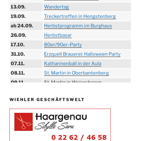
13.09.
Wandertag
19.09.
Treckertreffen in Hengstenberg
ab 24.09.
Herbstprogramm im Burghaus
26.09.
Herbstbasar
17.10.
80er/90er–Party
31.10.
Erzquell Brauerei: Halloween Party
07.11.
Katharinenball in der Aula
08.11.
St. Martin in Oberbantenberg
09.11.
St. Martin in Weiershagen
10.11.
St. Martin in Bielstein
WIEHLER GESCHÄFTSWELT
11.11.
„DÜX“ im Burghaus
14.11.
Proklamation der Tollitäten
15.11.
Konzert Bielsteiner Männerchor
15.11.
Volkstrauertag am Ehrenmal
Anknipsfest an der Oberbantenberger