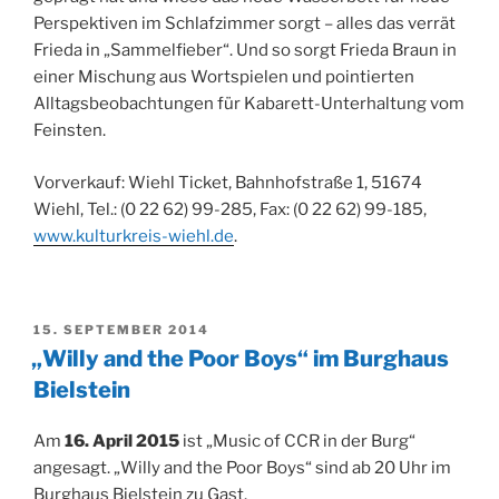
Perspektiven im Schlafzimmer sorgt – alles das verrät
Frieda in „Sammelfieber“. Und so sorgt Frieda Braun in
einer Mischung aus Wortspielen und pointierten
Alltagsbeobachtungen für Kabarett-Unterhaltung vom
Feinsten.
Vorverkauf: Wiehl Ticket, Bahnhofstraße 1, 51674
Wiehl, Tel.: (0 22 62) 99-285, Fax: (0 22 62) 99-185,
www.kulturkreis-wiehl.de
.
VERÖFFENTLICHT
15. SEPTEMBER 2014
AM
„Willy and the Poor Boys“ im Burghaus
Bielstein
Am
16. April 2015
ist „Music of CCR in der Burg“
angesagt. „Willy and the Poor Boys“ sind ab 20 Uhr im
Burghaus Bielstein zu Gast.