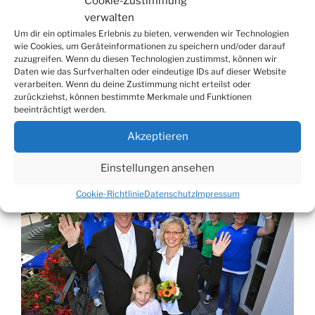
Cookie-Zustimmung
VERÖFFENTLICHT
7. SEPTEMBER 2014
verwalten
AM
Vorstellung des künftigen Bielsteiner
Um dir ein optimales Erlebnis zu bieten, verwenden wir Technologien
wie Cookies, um Geräteinformationen zu speichern und/oder darauf
Prinzenpaares
zuzugreifen. Wenn du diesen Technologien zustimmst, können wir
Daten wie das Surfverhalten oder eindeutige IDs auf dieser Website
Traditionsgemäß fand am 6. September 2014 bei
verarbeiten. Wenn du deine Zustimmung nicht erteilst oder
zurückziehst, können bestimmte Merkmale und Funktionen
herrlichstem Sonnenschein am Wiehler Rathaus die
beeinträchtigt werden.
diesjährige Vorstellung des kommenden
Prinzenpaares des Karnevalsvereins Bielstein statt.
Akzeptieren
Einstellungen ansehen
Cookie-Richtlinie
Datenschutz
Impressum