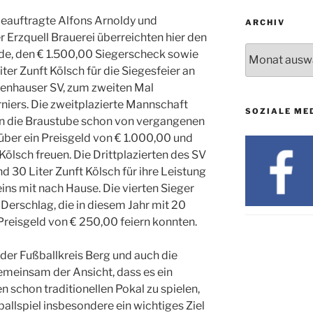
beauftragte Alfons Arnoldy und
ARCHIV
r Erzquell Brauerei überreichten hier den
Archiv
nde, den € 1.500,00 Siegerscheck sowie
ter Zunft Kölsch für die Siegesfeier an
enhauser SV, zum zweiten Mal
niers. Die zweitplazierte Mannschaft
SOZIALE ME
 die Braustube schon von vergangenen
über ein Preisgeld von € 1.000,00 und
Kölsch freuen. Die Drittplazierten des SV
30 Liter Zunft Kölsch für ihre Leistung
ins mit nach Hause. Die vierten Sieger
 Derschlag, die in diesem Jahr mit 20
Preisgeld von € 250,00 feiern konnten.
 der Fußballkreis Berg und auch die
emeinsam der Ansicht, dass es ein
n schon traditionellen Pokal zu spielen,
llspiel insbesondere ein wichtiges Ziel