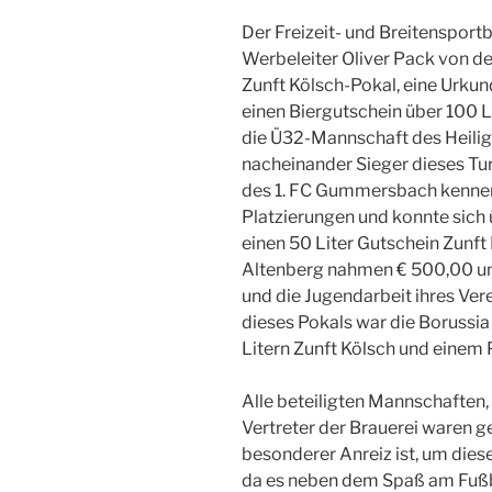
Der Freizeit- und Breitensport
Werbeleiter Oliver Pack von de
Zunft Kölsch-Pokal, eine Urku
einen Biergutschein über 100 Li
die Ü32-Mannschaft des Heilig
nacheinander Sieger dieses Tur
des 1. FC Gummersbach kennen
Platzierungen und konnte sich 
einen 50 Liter Gutschein Zunft 
Altenberg nahmen € 500,00 und 
und die Jugendarbeit ihres Vere
dieses Pokals war die Borussia
Litern Zunft Kölsch und einem 
Alle beteiligten Mannschaften,
Vertreter der Brauerei waren g
besonderer Anreiz ist, um diese
da es neben dem Spaß am Fußba