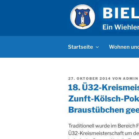
Zum
BIE
Inhalt
springen
Ein Wiehle
Startseite
Wohnen und
VERÖFFENTLICHT
27. OKTOBER 2014
VON
ADMIN
AM
18. Ü32-Kreismei
Zunft-Kölsch-Poka
Braustübchen gee
Traditionell wurde im Bereich F
Ü32-Kreismeisterschaft um den