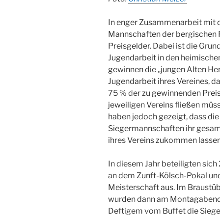
In enger Zusammenarbeit mit d
Mannschaften der bergischen F
Preisgelder. Dabei ist die Grun
Jugendarbeit in den heimischen
gewinnen die „jungen Alten Her
Jugendarbeit ihres Vereines, 
75 % der zu gewinnenden Preis
jeweiligen Vereins fließen müss
haben jedoch gezeigt, dass die
Siegermannschaften ihr gesam
ihres Vereins zukommen lassen
In diesem Jahr beteiligten si
an dem Zunft-Kölsch-Pokal und 
Meisterschaft aus. Im Braustüb
wurden dann am Montagabend 
Deftigem vom Buffet die Siege