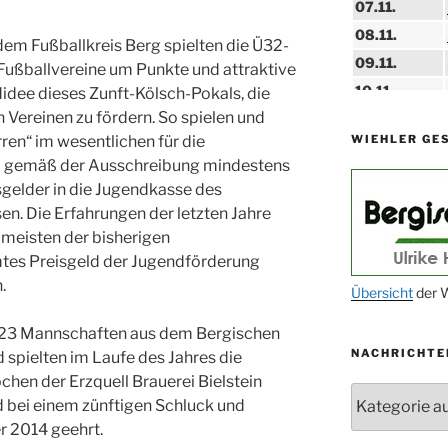
07.11.
08.11.
em Fußballkreis Berg spielten die Ü32-
09.11.
ußballvereine um Punkte und attraktive
10.11.
didee dieses Zunft-Kölsch-Pokals, die
 Vereinen zu fördern. So spielen und
11.11.
WIEHLER GE
ren“ im wesentlichen für die
14.11.
da gemäß der Ausschreibung mindestens
15.11.
gelder in die Jugendkasse des
15.11.
en. Die Erfahrungen der letzten Jahre
 meisten der bisherigen
27.11.
tes Preisgeld der Jugendförderung
.
29.11.
Übersicht
der W
ab 01.12.
ch 23 Mannschaften aus dem Bergischen
NACHRICHTE
spielten im Laufe des Jahres die
06.12.
chen der Erzquell Brauerei Bielstein
24.09. bis
Nachrichten
bei einem zünftigen Schluck und
10.12.
r 2014 geehrt.
19. u. 20.12.