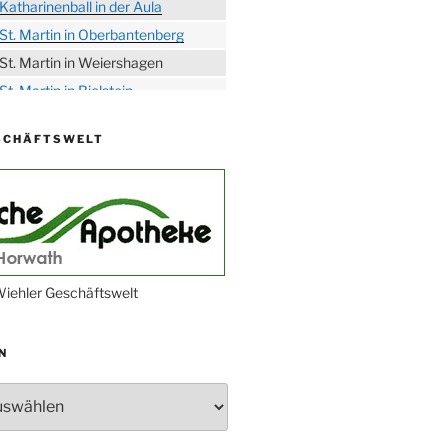
Katharinenball in der Aula
St. Martin in Oberbantenberg
St. Martin in Weiershagen
St. Martin in Bielstein
„DÜX“ im Burghaus
SCHÄFTSWELT
Proklamation der Tollitäten
Konzert Bielsteiner Männerchor
Volkstrauertag am Ehrenmal
Anknipsfest an der
Oberbantenberger Kirche
Adventskonzert Frauenchor
iehler Geschäftswelt
Oberbantenberg
Burghaus im Advent
N
Adventsfeier im Ev. Gemeindehaus
Herbstprogramm Burghaus
Bielstein
Weihnachtsmarkt rund um die