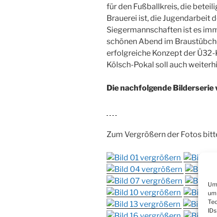
für den Fußballkreis, die bete
Brauerei ist, die Jugendarbeit d
Siegermannschaften ist es imm
schönen Abend im Braustübche
erfolgreiche Konzept der Ü32-
Kölsch-Pokal soll auch weiterh
Die nachfolgende Bilderserie 
Zum Vergrößern der Fotos bitt
Um 
um 
Tec
IDs