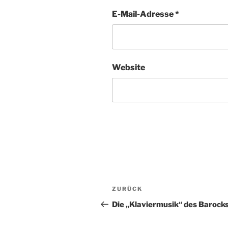
E-Mail-Adresse
*
Website
Beitragsnavigation
Vorheriger
ZURÜCK
Beitrag
Die „Klaviermusik“ des Barock