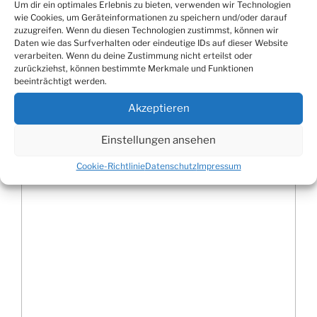
Um dir ein optimales Erlebnis zu bieten, verwenden wir Technologien
KATEGORIEN
AKTUELLES
,
BILDERSERIEN
,
wie Cookies, um Geräteinformationen zu speichern und/oder darauf
VERANSTALTUNGSBERICHTE
zuzugreifen. Wenn du diesen Technologien zustimmst, können wir
Daten wie das Surfverhalten oder eindeutige IDs auf dieser Website
verarbeiten. Wenn du deine Zustimmung nicht erteilst oder
zurückziehst, können bestimmte Merkmale und Funktionen
Schreibe einen Kommentar
beeinträchtigt werden.
Deine E-Mail-Adresse wird nicht veröffentlicht.
Akzeptieren
Erforderliche Felder sind mit
*
markiert
Einstellungen ansehen
Kommentar
*
Cookie-Richtlinie
Datenschutz
Impressum