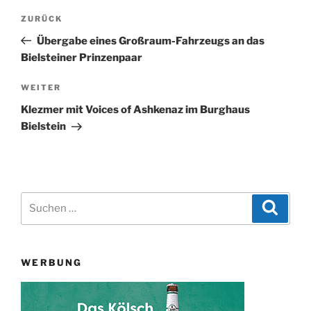
Beitragsnavigation
Vorheriger
ZURÜCK
Beitrag
Übergabe eines Großraum-Fahrzeugs an das
Bielsteiner Prinzenpaar
Nächster
WEITER
Beitrag
Klezmer mit Voices of Ashkenaz im Burghaus
Bielstein
Suchen
Suche
nach:
WERBUNG