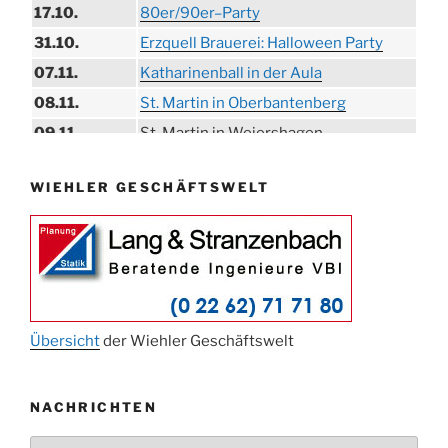
17.10.
80er/90er–Party
31.10.
Erzquell Brauerei: Halloween Party
07.11.
Katharinenball in der Aula
08.11.
St. Martin in Oberbantenberg
09.11.
St. Martin in Weiershagen
10.11.
St. Martin in Bielstein
WIEHLER GESCHÄFTSWELT
11.11.
„DÜX“ im Burghaus
14.11.
Proklamation der Tollitäten
15.11.
Konzert Bielsteiner Männerchor
15.11.
Volkstrauertag am Ehrenmal
Anknipsfest an der Oberbantenberger
27.11.
Kirche
Übersicht
der Wiehler Geschäftswelt
Adventskonzert Frauenchor
29.11.
Oberbantenberg
NACHRICHTEN
ab 01.12.
Burghaus im Advent
Nachrichten