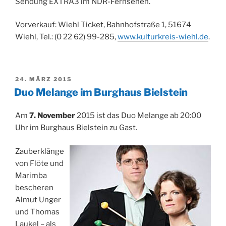
Sendung EXTRA3 im NDR-Fernsehen.
Vorverkauf: Wiehl Ticket, Bahnhofstraße 1, 51674
Wiehl, Tel.: (0 22 62) 99-285,
www.kulturkreis-wiehl.de
.
VERÖFFENTLICHT
24. MÄRZ 2015
AM
Duo Melange im Burghaus Bielstein
Am
7. November
2015 ist das Duo Melange ab 20:00
Uhr im Burghaus Bielstein zu Gast.
Zauberklänge
von Flöte und
Marimba
bescheren
Almut Unger
und Thomas
Laukel – als