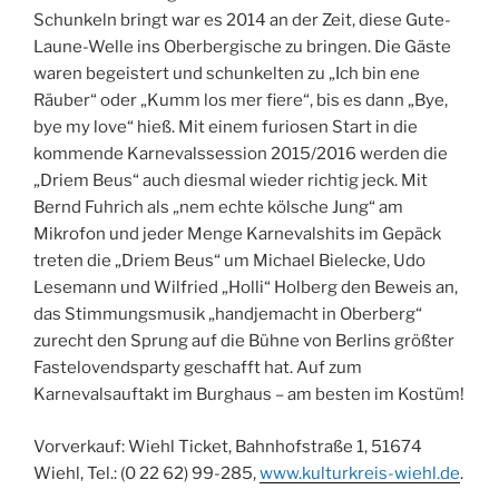
Schunkeln bringt war es 2014 an der Zeit, diese Gute-
Laune-Welle ins Oberbergische zu bringen. Die Gäste
waren begeistert und schunkelten zu „Ich bin ene
Räuber“ oder „Kumm los mer fiere“, bis es dann „Bye,
bye my love“ hieß. Mit einem furiosen Start in die
kommende Karnevalssession 2015/2016 werden die
„Driem Beus“ auch diesmal wieder richtig jeck. Mit
Bernd Fuhrich als „nem echte kölsche Jung“ am
Mikrofon und jeder Menge Karnevalshits im Gepäck
treten die „Driem Beus“ um Michael Bielecke, Udo
Lesemann und Wilfried „Holli“ Holberg den Beweis an,
das Stimmungsmusik „handjemacht in Oberberg“
zurecht den Sprung auf die Bühne von Berlins größter
Fastelovendsparty geschafft hat. Auf zum
Karnevalsauftakt im Burghaus – am besten im Kostüm!
Vorverkauf: Wiehl Ticket, Bahnhofstraße 1, 51674
Wiehl, Tel.: (0 22 62) 99-285,
www.kulturkreis-wiehl.de
.