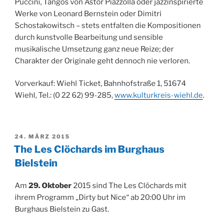
Puccini, Tangos von Astor Piazzolla oder jazzinspirierte
Werke von Leonard Bernstein oder Dimitri
Schostakowitsch – stets entfalten die Kompositionen
durch kunstvolle Bearbeitung und sensible
musikalische Umsetzung ganz neue Reize; der
Charakter der Originale geht dennoch nie verloren.
Vorverkauf: Wiehl Ticket, Bahnhofstraße 1, 51674
Wiehl, Tel.: (0 22 62) 99-285,
www.kulturkreis-wiehl.de
.
VERÖFFENTLICHT
24. MÄRZ 2015
AM
The Les Clöchards im Burghaus
Bielstein
Am
29. Oktober
2015 sind The Les Clöchards mit
ihrem Programm „Dirty but Nice“ ab 20:00 Uhr im
Burghaus Bielstein zu Gast.