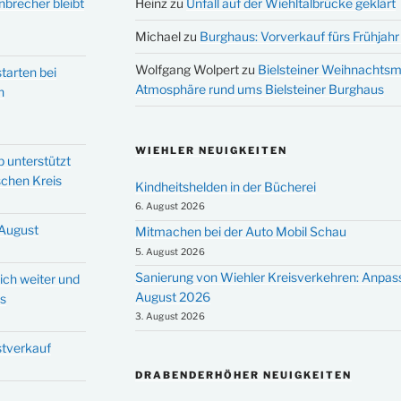
nbrecher bleibt
Heinz
zu
Unfall auf der Wiehltalbrücke geklärt
Michael
zu
Burghaus: Vorverkauf fürs Frühjahr 
Wolfgang Wolpert
zu
Bielsteiner Weihnachtsm
tarten bei
Atmosphäre rund ums Bielsteiner Burghaus
n
WIEHLER NEUIGKEITEN
p unterstützt
schen Kreis
Kindheitshelden in der Bücherei
6. August 2026
 August
Mitmachen bei der Auto Mobil Schau
5. August 2026
Sanierung von Wiehler Kreisverkehren: Anpas
ich weiter und
August 2026
ms
3. August 2026
stverkauf
DRABENDERHÖHER NEUIGKEITEN