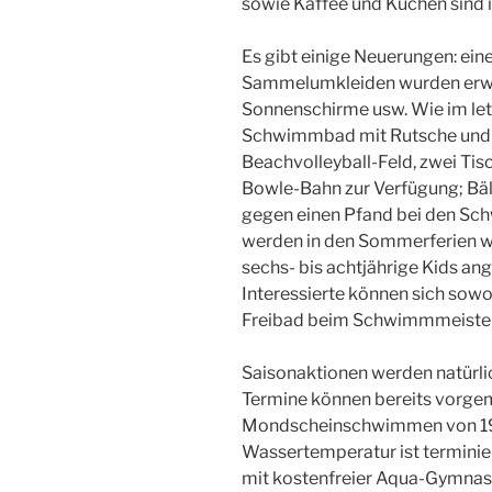
sowie Kaffee und Kuchen sind
Es gibt einige Neuerungen: ein
Sammelumkleiden wurden erwei
Sonnenschirme usw. Wie im le
Schwimmbad mit Rutsche und 
Beachvolleyball-Feld, zwei Tis
Bowle-Bahn zur Verfügung; Bäl
gegen einen Pfand bei den S
werden in den Sommerferien w
sechs- bis achtjährige Kids ang
Interessierte können sich sowoh
Freibad beim Schwimmmeister/i
Saisonaktionen werden natürli
Termine können bereits vorge
Mondscheinschwimmen von 19.
Wassertemperatur ist terminiert 
mit kostenfreier Aqua-Gymnast