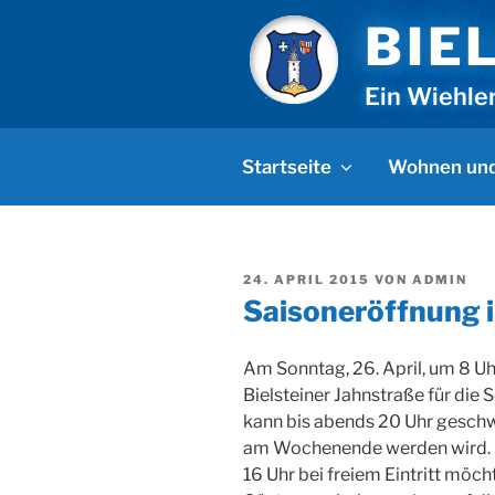
Zum
BIE
Inhalt
springen
Ein Wiehle
Startseite
Wohnen und
VERÖFFENTLICHT
24. APRIL 2015
VON
ADMIN
AM
Saisoneröffnung i
Am Sonntag, 26. April, um 8 Uhr
Bielsteiner Jahnstraße für di
kann bis abends 20 Uhr gesch
am Wochenende werden wird. Mi
16 Uhr bei freiem Eintritt möch