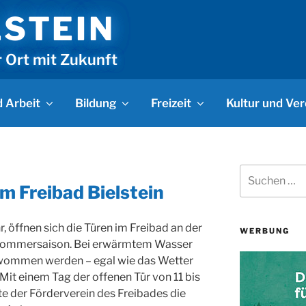
LSTEIN
r Ort mit Zukunft
 Arbeit
Bildung
Freizeit
Kultur und Ver
Suchen
nach:
m Freibad Bielstein
, öffnen sich die Türen im Freibad an der
WERBUNG
e Sommersaison. Bei erwärmtem Wasser
wommen werden – egal wie das Wetter
t einem Tag der offenen Tür von 11 bis
te der Förderverein des Freibades die