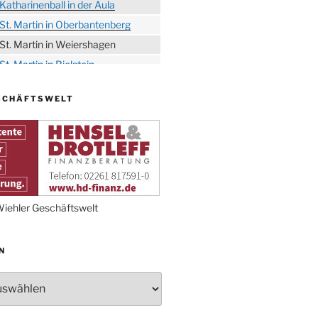
Katharinenball in der Aula
St. Martin in Oberbantenberg
St. Martin in Weiershagen
St. Martin in Bielstein
„DÜX“ im Burghaus
SCHÄFTSWELT
Proklamation der Tollitäten
Konzert Bielsteiner Männerchor
Volkstrauertag am Ehrenmal
Anknipsfest an der
Oberbantenberger Kirche
Adventskonzert Frauenchor
iehler Geschäftswelt
Oberbantenberg
Burghaus im Advent
N
Adventsfeier im Ev. Gemeindehaus
Herbstprogramm Burghaus
Bielstein
Weihnachtsmarkt rund um die