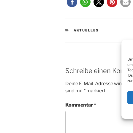
KATEGORIEN
AKTUELLES
Um 
um 
Schreibe einen Komm
Tec
IDs
zur
Deine E-Mail-Adresse wird nicht
sind mit
*
markiert
Kommentar
*