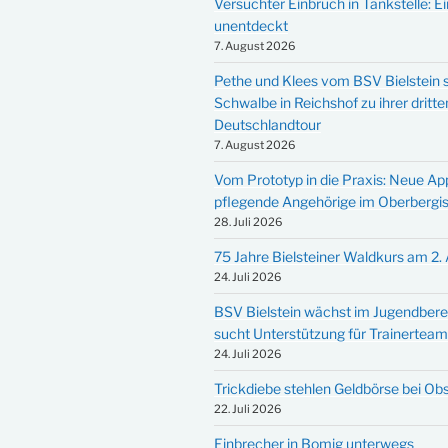
Versuchter Einbruch in Tankstelle: Ei
unentdeckt
7. August 2026
Pethe und Klees vom BSV Bielstein s
Schwalbe in Reichshof zu ihrer dritte
Deutschlandtour
7. August 2026
Vom Prototyp in die Praxis: Neue Ap
pflegende Angehörige im Oberbergi
28. Juli 2026
75 Jahre Bielsteiner Waldkurs am 2.
24. Juli 2026
BSV Bielstein wächst im Jugendbere
sucht Unterstützung für Trainertea
24. Juli 2026
Trickdiebe stehlen Geldbörse bei Ob
22. Juli 2026
Einbrecher in Bomig unterwegs