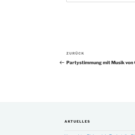
Beitragsnavigation
Vorheriger
ZURÜCK
Beitrag
Partystimmung mit Musik von
AKTUELLES