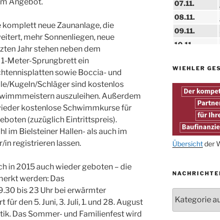
 im Angebot.
07.11.
08.11.
e komplett neue Zaunanlage, die
09.11.
tert, mehr Sonnenliegen, neue
10.11.
tzten Jahr stehen neben dem
11.11.
1-Meter-Sprungbrett ein
WIEHLER GE
14.11.
chtennisplatten sowie Boccia- und
le/Kugeln/Schläger sind kostenlos
15.11.
chwimmmeistern auszuleihen. Außerdem
15.11.
ieder kostenlose Schwimmkurse für
27.11.
eboten (zuzüglich Eintrittspreis).
l im Bielsteiner Hallen- als auch im
n registrieren lassen.
29.11.
Übersicht
der W
ab 01.12.
ch in 2015 auch wieder geboten – die
NACHRICHTE
06.12.
merkt werden: Das
24.09. bis
30 bis 23 Uhr bei erwärmter
Nachrichten
10.12.
für den 5. Juni, 3. Juli, 1. und 28. August
ik. Das Sommer- und Familienfest wird
19. u. 20.12.