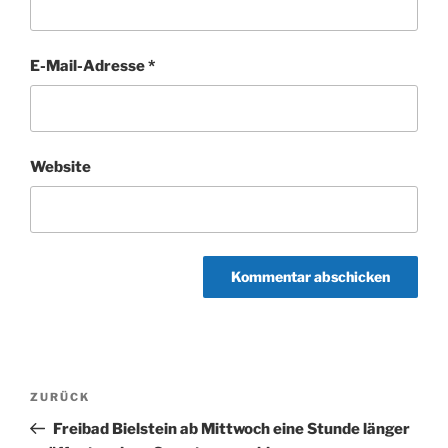
E-Mail-Adresse
*
Website
Beitragsnavigation
Vorheriger
ZURÜCK
Beitrag
Freibad Bielstein ab Mittwoch eine Stunde länger