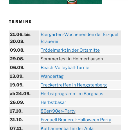
TERMINE
21.06. bis
Biergarten-Wochenenden der Erzquell
30.08.
Brauerei
09.08.
Trödelmarkt in der Ortsmitte
29.08.
Sommerfest in Helmerhausen
06.09.
Beach-Volleyball-Turnier
13.09.
Wandertag
19.09.
Treckertreffen in Hengstenberg
ab 24.09.
Herbstprogramm im Burghaus
26.09.
Herbstbasar
17.10.
80er/90er–Party
31.10.
Erzquell Brauerei: Halloween Party
07.11.
Katharinenball in der Aula