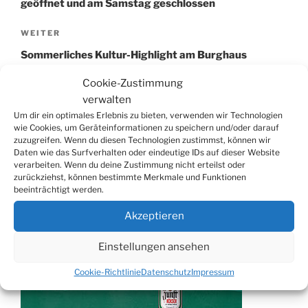
geöffnet und am Samstag geschlossen
Nächster
WEITER
Beitrag
Sommerliches Kultur-Highlight am Burghaus
Bielstein
Cookie-Zustimmung
verwalten
Um dir ein optimales Erlebnis zu bieten, verwenden wir Technologien
wie Cookies, um Geräteinformationen zu speichern und/oder darauf
zuzugreifen. Wenn du diesen Technologien zustimmst, können wir
Suchen
Suche
Daten wie das Surfverhalten oder eindeutige IDs auf dieser Website
nach:
verarbeiten. Wenn du deine Zustimmung nicht erteilst oder
zurückziehst, können bestimmte Merkmale und Funktionen
beeinträchtigt werden.
WERBUNG
Akzeptieren
Einstellungen ansehen
Cookie-Richtlinie
Datenschutz
Impressum